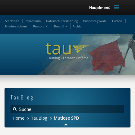
Hauptmenü
Startseite
Impressum
Datenschutzerklärung
Bundestagswahl
Europa
Niedersachsen
Ressort
Blogroll
Archiv
TauBlog
Home
TauBlog
Mutlose SPD