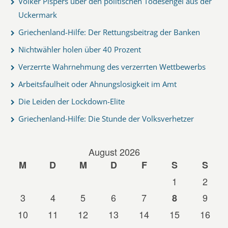
Volker Pispers über den politischen Todesengel aus der
Uckermark
Griechenland-Hilfe: Der Rettungsbeitrag der Banken
Nichtwähler holen über 40 Prozent
Verzerrte Wahrnehmung des verzerrten Wettbewerbs
Arbeitsfaulheit oder Ahnungslosigkeit im Amt
Die Leiden der Lockdown-Elite
Griechenland-Hilfe: Die Stunde der Volksverhetzer
August 2026
M
D
M
D
F
S
S
1
2
3
4
5
6
7
9
8
10
11
12
13
14
15
16