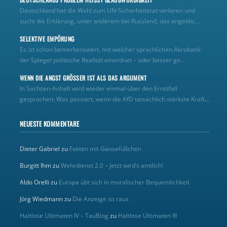
Deutschland hat die Wahl zum UN‑Sicherheitsrat verloren und
sucht die Erklärung, unter anderem bei Russland, das angeblic...
SELEKTIVE EMPÖRUNG
Es ist schon bemerkenswert, mit welcher sprachlichen Akrobatik
der Spiegel politische Realität einordnet – oder besser ge...
WENN DIE ANGST GRÖSSER IST ALS DAS ARGUMENT
In Sachsen-Anhalt wird wieder einmal über den Ernstfall
gesprochen: Was passiert, wenn die AfD tatsächlich stärkste Kraft...
NEUESTE KOMMENTARE
Dieter Gabriel
zu
Fakten mit Gänsefüßchen
Burgitt Ihm
zu
Wehrdienst 2.0 – Jetzt wird’s amtlich!
Aldo Orelli
zu
Europa übt sich in moralischer Bequemlichkeit
Jörg Wiedmann
zu
Die Anzeige ist raus
Haltlose Ultimaten IV – TauBlog
zu
Haltlose Ultimaten III