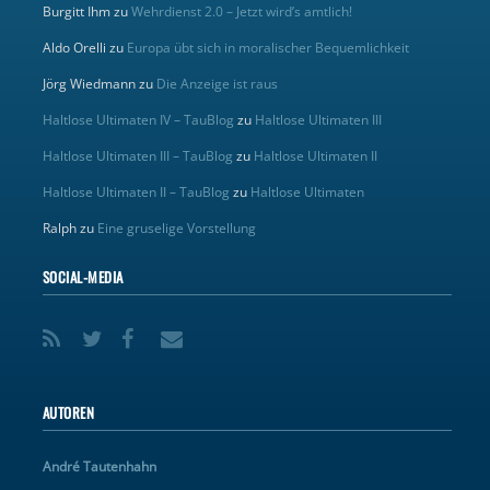
Burgitt Ihm
zu
Wehrdienst 2.0 – Jetzt wird’s amtlich!
Aldo Orelli
zu
Europa übt sich in moralischer Bequemlichkeit
Jörg Wiedmann
zu
Die Anzeige ist raus
Haltlose Ultimaten IV – TauBlog
zu
Haltlose Ultimaten III
Haltlose Ultimaten III – TauBlog
zu
Haltlose Ultimaten II
Haltlose Ultimaten II – TauBlog
zu
Haltlose Ultimaten
Ralph
zu
Eine gruselige Vorstellung
SOCIAL-MEDIA
AUTOREN
André Tautenhahn