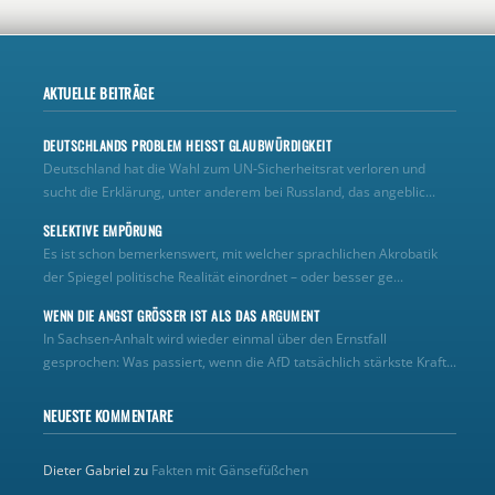
AKTUELLE BEITRÄGE
DEUTSCHLANDS PROBLEM HEISST GLAUBWÜRDIGKEIT
Deutschland hat die Wahl zum UN‑Sicherheitsrat verloren und
sucht die Erklärung, unter anderem bei Russland, das angeblic...
SELEKTIVE EMPÖRUNG
Es ist schon bemerkenswert, mit welcher sprachlichen Akrobatik
der Spiegel politische Realität einordnet – oder besser ge...
WENN DIE ANGST GRÖSSER IST ALS DAS ARGUMENT
In Sachsen-Anhalt wird wieder einmal über den Ernstfall
gesprochen: Was passiert, wenn die AfD tatsächlich stärkste Kraft...
NEUESTE KOMMENTARE
Dieter Gabriel
zu
Fakten mit Gänsefüßchen