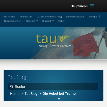
Hauptmenü
Startseite
Impressum
Datenschutzerklärung
Bundestagswahl
Europa
Niedersachsen
Ressort
Blogroll
Archiv
TauBlog
Home
TauBlog
Die Hebel bei Trump