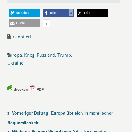
spenden
teilen
teilen
4
E-Mail
Kurz notiert
Europa
,
Krieg
,
Russland
,
Trump
,
Ukraine
drucken
PDF
Vorheriger Beitrag:
Europa übt sich in moralischer
Bequemlichkeit
Nächster Beitrag:
Wehrdienst 2.0 – Jetzt wird’s