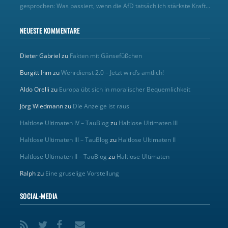
gesprochen: Was passiert, wenn die AfD tatsächlich stärkste Kraft...
NEUESTE KOMMENTARE
Dieter Gabriel
zu
Fakten mit Gänsefüßchen
Burgitt Ihm
zu
Wehrdienst 2.0 – Jetzt wird’s amtlich!
Aldo Orelli
zu
Europa übt sich in moralischer Bequemlichkeit
Jörg Wiedmann
zu
Die Anzeige ist raus
Haltlose Ultimaten IV – TauBlog
zu
Haltlose Ultimaten III
Haltlose Ultimaten III – TauBlog
zu
Haltlose Ultimaten II
Haltlose Ultimaten II – TauBlog
zu
Haltlose Ultimaten
Ralph
zu
Eine gruselige Vorstellung
SOCIAL-MEDIA