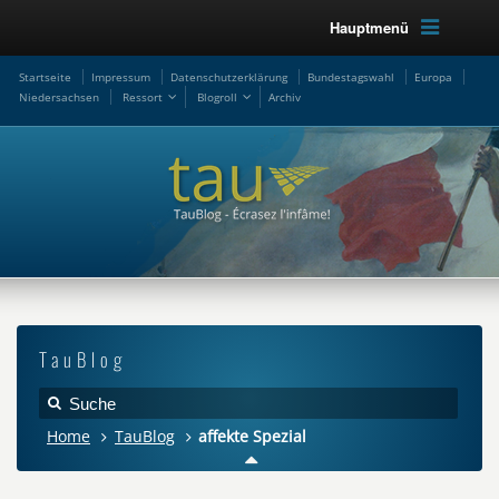
Hauptmenü
Startseite
Impressum
Datenschutzerklärung
Bundestagswahl
Europa
Niedersachsen
Ressort
Blogroll
Archiv
TauBlog
Home
TauBlog
affekte Spezial