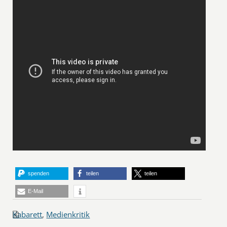
spenden
teilen
teilen
E-Mail
Kabarett
,
Medienkritik