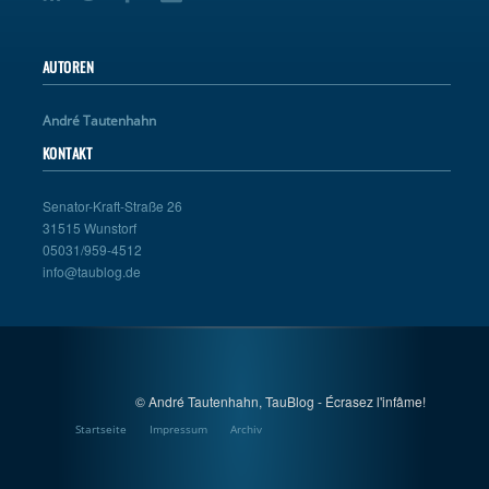
AUTOREN
André Tautenhahn
KONTAKT
Senator-Kraft-Straße 26
31515 Wunstorf
05031/959-4512
info@taublog.de
© André Tautenhahn, TauBlog - Écrasez l'infâme!
Startseite
Impressum
Archiv