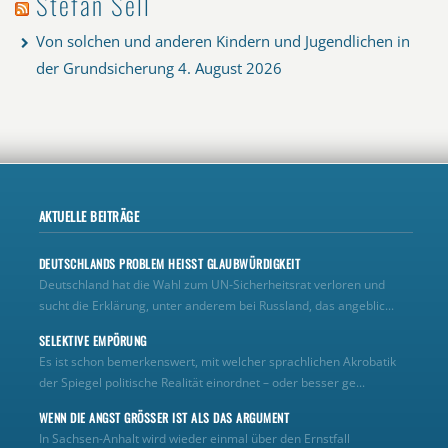
Stefan Sell
Von solchen und anderen Kindern und Jugendlichen in
der Grundsicherung
4. August 2026
AKTUELLE BEITRÄGE
DEUTSCHLANDS PROBLEM HEISST GLAUBWÜRDIGKEIT
Deutschland hat die Wahl zum UN‑Sicherheitsrat verloren und
sucht die Erklärung, unter anderem bei Russland, das angeblic...
SELEKTIVE EMPÖRUNG
Es ist schon bemerkenswert, mit welcher sprachlichen Akrobatik
der Spiegel politische Realität einordnet – oder besser ge...
WENN DIE ANGST GRÖSSER IST ALS DAS ARGUMENT
In Sachsen-Anhalt wird wieder einmal über den Ernstfall