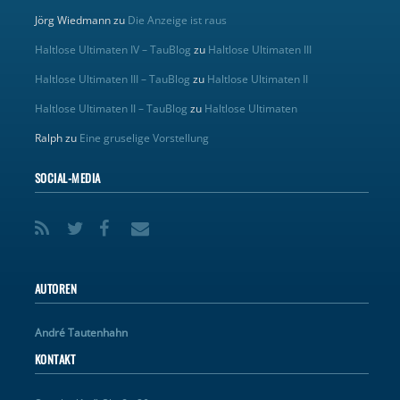
Jörg Wiedmann
zu
Die Anzeige ist raus
Haltlose Ultimaten IV – TauBlog
zu
Haltlose Ultimaten III
Haltlose Ultimaten III – TauBlog
zu
Haltlose Ultimaten II
Haltlose Ultimaten II – TauBlog
zu
Haltlose Ultimaten
Ralph
zu
Eine gruselige Vorstellung
SOCIAL-MEDIA
AUTOREN
André Tautenhahn
KONTAKT