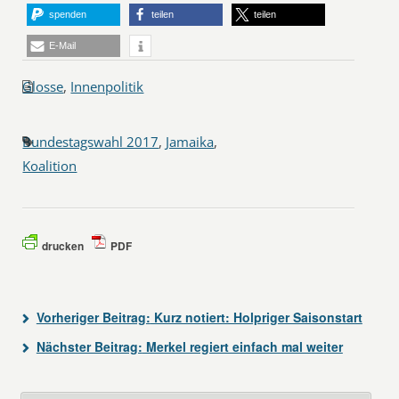
spenden
teilen
teilen
E-Mail
Glosse
,
Innenpolitik
Bundestagswahl 2017
,
Jamaika
,
Koalition
drucken
PDF
Vorheriger Beitrag:
Kurz notiert: Holpriger Saisonstart
Nächster Beitrag:
Merkel regiert einfach mal weiter