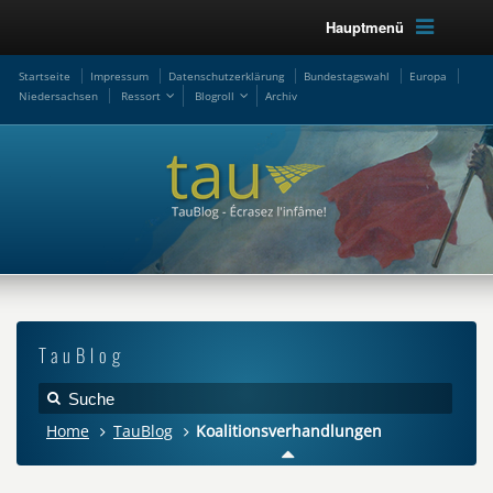
Hauptmenü
Startseite
Impressum
Datenschutzerklärung
Bundestagswahl
Europa
Niedersachsen
Ressort
Blogroll
Archiv
TauBlog
Home
TauBlog
Koalitionsverhandlungen