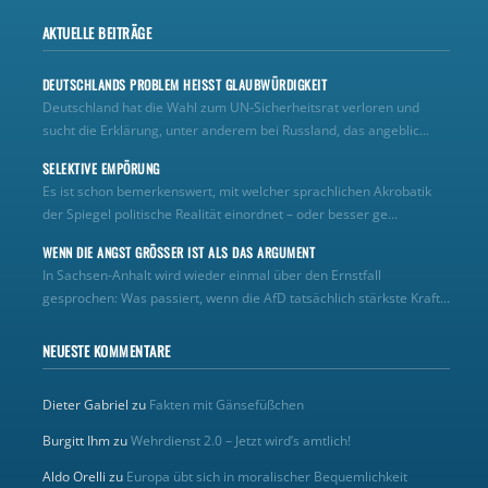
AKTUELLE BEITRÄGE
DEUTSCHLANDS PROBLEM HEISST GLAUBWÜRDIGKEIT
Deutschland hat die Wahl zum UN‑Sicherheitsrat verloren und
sucht die Erklärung, unter anderem bei Russland, das angeblic...
SELEKTIVE EMPÖRUNG
Es ist schon bemerkenswert, mit welcher sprachlichen Akrobatik
der Spiegel politische Realität einordnet – oder besser ge...
WENN DIE ANGST GRÖSSER IST ALS DAS ARGUMENT
In Sachsen-Anhalt wird wieder einmal über den Ernstfall
gesprochen: Was passiert, wenn die AfD tatsächlich stärkste Kraft...
NEUESTE KOMMENTARE
Dieter Gabriel
zu
Fakten mit Gänsefüßchen
Burgitt Ihm
zu
Wehrdienst 2.0 – Jetzt wird’s amtlich!
Aldo Orelli
zu
Europa übt sich in moralischer Bequemlichkeit