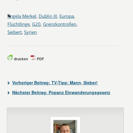
Angela Merkel
,
Dublin III
,
Europa
,
Flüchtlinge
,
G20
,
Grenzkontrollen
,
Seibert
,
Syrien
drucken
PDF
Vorheriger Beitrag:
TV-Tipp: Mann, Sieber!
Nächster Beitrag:
Popanz Einwanderungsgesetz