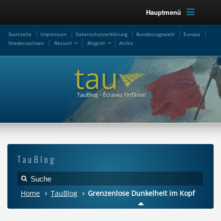
Hauptmenü
Startseite
Impressum
Datenschutzerklärung
Bundestagswahl
Europa
Niedersachsen
Ressort
Blogroll
Archiv
TauBlog
Home
TauBlog
Grenzenlose Dunkelheit im Kopf