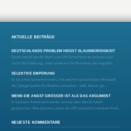
AKTUELLE BEITRÄGE
DEUTSCHLANDS PROBLEM HEISST GLAUBWÜRDIGKEIT
Deutschland hat die Wahl zum UN‑Sicherheitsrat verloren und
sucht die Erklärung, unter anderem bei Russland, das angeblic...
SELEKTIVE EMPÖRUNG
Es ist schon bemerkenswert, mit welcher sprachlichen Akrobatik
der Spiegel politische Realität einordnet – oder besser ge...
WENN DIE ANGST GRÖSSER IST ALS DAS ARGUMENT
In Sachsen-Anhalt wird wieder einmal über den Ernstfall
gesprochen: Was passiert, wenn die AfD tatsächlich stärkste Kraft...
NEUESTE KOMMENTARE