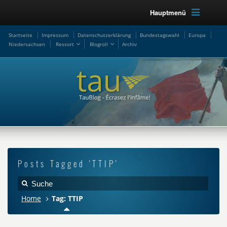
Hauptmenü
Startseite
Impressum
Datenschutzerklärung
Bundestagswahl
Europa
Niedersachsen
Ressort
Blogroll
Archiv
Posts Tagged 'TTIP'
Home
Tag: TTIP