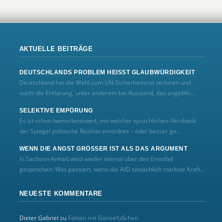
AKTUELLE BEITRÄGE
DEUTSCHLANDS PROBLEM HEISST GLAUBWÜRDIGKEIT
Deutschland hat die Wahl zum UN‑Sicherheitsrat verloren und
sucht die Erklärung, unter anderem bei Russland, das angeblic...
SELEKTIVE EMPÖRUNG
Es ist schon bemerkenswert, mit welcher sprachlichen Akrobatik
der Spiegel politische Realität einordnet – oder besser ge...
WENN DIE ANGST GRÖSSER IST ALS DAS ARGUMENT
In Sachsen-Anhalt wird wieder einmal über den Ernstfall
gesprochen: Was passiert, wenn die AfD tatsächlich stärkste Kraft...
NEUESTE KOMMENTARE
Dieter Gabriel
zu
Fakten mit Gänsefüßchen