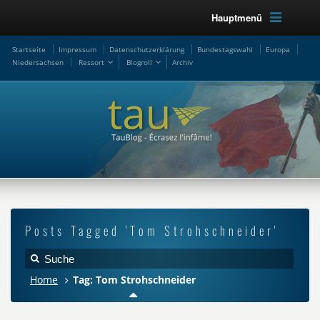
Hauptmenü
Startseite
Impressum
Datenschutzerklärung
Bundestagswahl
Europa
Niedersachsen
Ressort
Blogroll
Archiv
Posts Tagged 'Tom Strohschneider'
Home
Tag: Tom Strohschneider