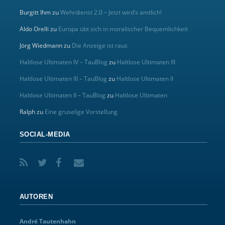
Burgitt Ihm
zu
Wehrdienst 2.0 – Jetzt wird’s amtlich!
Aldo Orelli
zu
Europa übt sich in moralischer Bequemlichkeit
Jörg Wiedmann
zu
Die Anzeige ist raus
Haltlose Ultimaten IV – TauBlog
zu
Haltlose Ultimaten III
Haltlose Ultimaten III – TauBlog
zu
Haltlose Ultimaten II
Haltlose Ultimaten II – TauBlog
zu
Haltlose Ultimaten
Ralph
zu
Eine gruselige Vorstellung
SOCIAL-MEDIA
AUTOREN
André Tautenhahn