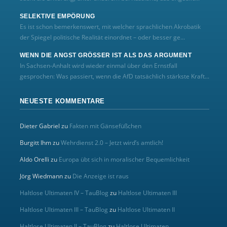
SELEKTIVE EMPÖRUNG
Es ist schon bemerkenswert, mit welcher sprachlichen Akrobatik
der Spiegel politische Realität einordnet – oder besser ge...
WENN DIE ANGST GRÖSSER IST ALS DAS ARGUMENT
In Sachsen-Anhalt wird wieder einmal über den Ernstfall
gesprochen: Was passiert, wenn die AfD tatsächlich stärkste Kraft...
NEUESTE KOMMENTARE
Dieter Gabriel
zu
Fakten mit Gänsefüßchen
Burgitt Ihm
zu
Wehrdienst 2.0 – Jetzt wird’s amtlich!
Aldo Orelli
zu
Europa übt sich in moralischer Bequemlichkeit
Jörg Wiedmann
zu
Die Anzeige ist raus
Haltlose Ultimaten IV – TauBlog
zu
Haltlose Ultimaten III
Haltlose Ultimaten III – TauBlog
zu
Haltlose Ultimaten II
Haltlose Ultimaten II – TauBlog
zu
Haltlose Ultimaten