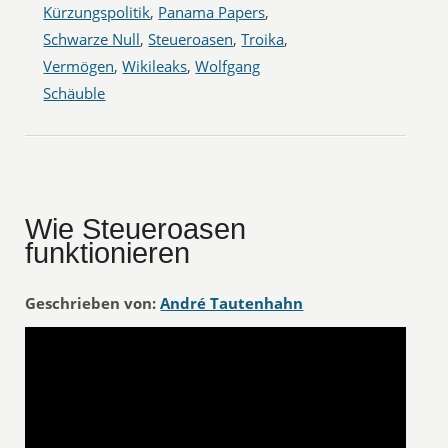
Kürzungspolitik
,
Panama Papers
,
Schwarze Null
,
Steueroasen
,
Troika
,
Vermögen
,
Wikileaks
,
Wolfgang
Schäuble
Wie Steueroasen
funktionieren
Geschrieben von:
André Tautenhahn