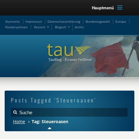
Hauptmenü
Startseite
Impressum
Datenschutzerklärung
Bundestagswahl
Europa
Niedersachsen
Ressort
Blogroll
Archiv
Posts Tagged 'Steueroasen'
Home
Tag: Steueroasen