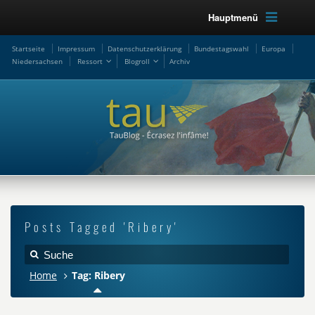
Hauptmenü
Startseite
Impressum
Datenschutzerklärung
Bundestagswahl
Europa
Niedersachsen
Ressort
Blogroll
Archiv
Posts Tagged 'Ribery'
Home
Tag: Ribery