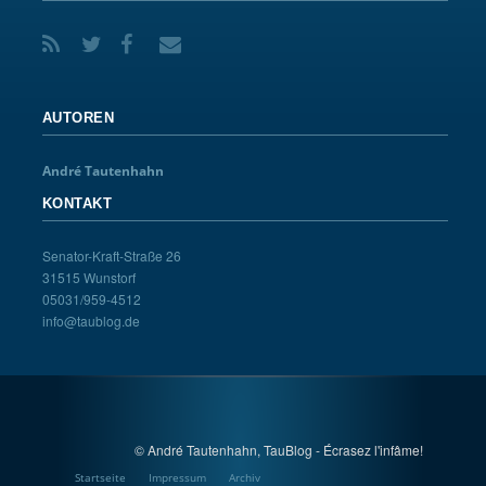
AUTOREN
André Tautenhahn
KONTAKT
Senator-Kraft-Straße 26
31515 Wunstorf
05031/959-4512
info@taublog.de
© André Tautenhahn, TauBlog - Écrasez l'infâme!
Startseite
Impressum
Archiv