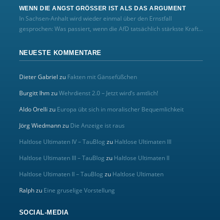
WENN DIE ANGST GRÖSSER IST ALS DAS ARGUMENT
In Sachsen-Anhalt wird wieder einmal über den Ernstfall
gesprochen: Was passiert, wenn die AfD tatsächlich stärkste Kraft...
NEUESTE KOMMENTARE
Dieter Gabriel
zu
Fakten mit Gänsefüßchen
Burgitt Ihm
zu
Wehrdienst 2.0 – Jetzt wird’s amtlich!
Aldo Orelli
zu
Europa übt sich in moralischer Bequemlichkeit
Jörg Wiedmann
zu
Die Anzeige ist raus
Haltlose Ultimaten IV – TauBlog
zu
Haltlose Ultimaten III
Haltlose Ultimaten III – TauBlog
zu
Haltlose Ultimaten II
Haltlose Ultimaten II – TauBlog
zu
Haltlose Ultimaten
Ralph
zu
Eine gruselige Vorstellung
SOCIAL-MEDIA