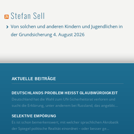
Stefan Sell
Von solchen und anderen Kindern und Jugendlichen in
der Grundsicherung
4. August 2026
AKTUELLE BEITRÄGE
DEUTSCHLANDS PROBLEM HEISST GLAUBWÜRDIGKEIT
Deutschland hat die Wahl zum UN‑Sicherheitsrat verloren und
sucht die Erklärung, unter anderem bei Russland, das angeblic...
SELEKTIVE EMPÖRUNG
Es ist schon bemerkenswert, mit welcher sprachlichen Akrobatik
der Spiegel politische Realität einordnet – oder besser ge...