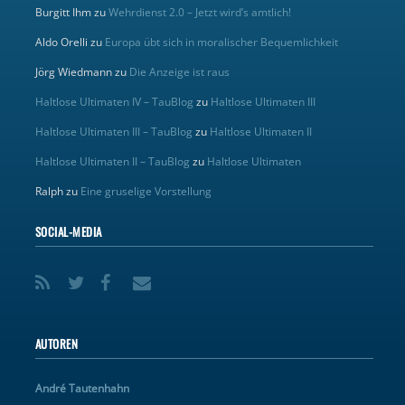
Burgitt Ihm
zu
Wehrdienst 2.0 – Jetzt wird’s amtlich!
Aldo Orelli
zu
Europa übt sich in moralischer Bequemlichkeit
Jörg Wiedmann
zu
Die Anzeige ist raus
Haltlose Ultimaten IV – TauBlog
zu
Haltlose Ultimaten III
Haltlose Ultimaten III – TauBlog
zu
Haltlose Ultimaten II
Haltlose Ultimaten II – TauBlog
zu
Haltlose Ultimaten
Ralph
zu
Eine gruselige Vorstellung
SOCIAL-MEDIA
AUTOREN
André Tautenhahn