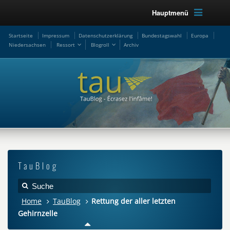
Hauptmenü
Startseite
Impressum
Datenschutzerklärung
Bundestagswahl
Europa
Niedersachsen
Ressort
Blogroll
Archiv
TauBlog
Home
TauBlog
Rettung der aller letzten
Gehirnzelle