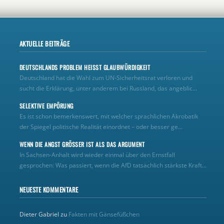
AKTUELLE BEITRÄGE
DEUTSCHLANDS PROBLEM HEISST GLAUBWÜRDIGKEIT
Deutschland hat die Wahl zum UN‑Sicherheitsrat verloren und
sucht die Erklärung, unter anderem bei Russland, das angeblic...
SELEKTIVE EMPÖRUNG
Es ist schon bemerkenswert, mit welcher sprachlichen Akrobatik
der Spiegel politische Realität einordnet – oder besser ge...
WENN DIE ANGST GRÖSSER IST ALS DAS ARGUMENT
In Sachsen-Anhalt wird wieder einmal über den Ernstfall
gesprochen: Was passiert, wenn die AfD tatsächlich stärkste Kraft...
NEUESTE KOMMENTARE
Dieter Gabriel
zu
Fakten mit Gänsefüßchen