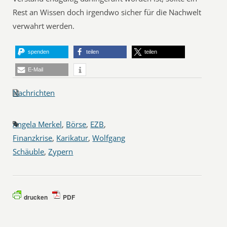
Rest an Wissen doch irgendwo sicher für die Nachwelt
verwahrt werden.
spenden
teilen
teilen
E-Mail
Nachrichten
Angela Merkel
,
Börse
,
EZB
,
Finanzkrise
,
Karikatur
,
Wolfgang
Schäuble
,
Zypern
drucken
PDF