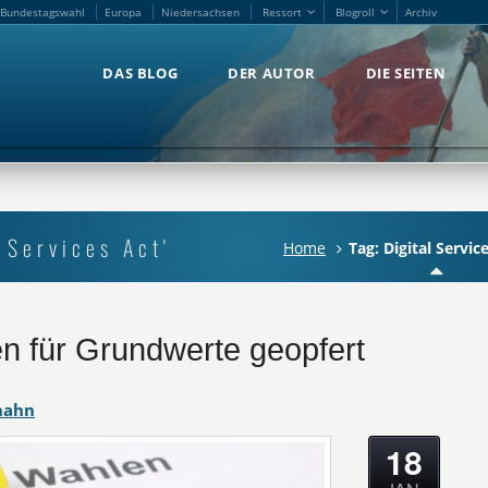
Bundestagswahl
Europa
Niedersachsen
Ressort
Blogroll
Archiv
Bundestagswahl
Europa
Niedersachsen
Ressort
Blogroll
Archiv
DAS BLOG
DER AUTOR
DIE SEITEN
DAS BLOG
DER AUTOR
DIE SEITEN
 Services Act'
Home
Tag: Digital Servic
n für Grundwerte geopfert
hahn
18