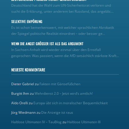
Deutschland hat die Wahl zum UN‑Sicherheitsrat verloren und
sucht die Erklärung, unter anderem bei Russland, das angeblic...
SELEKTIVE EMPÖRUNG
Es ist schon bemerkenswert, mit welcher sprachlichen Akrobatik
der Spiegel politische Realität einordnet – oder besser ge...
WENN DIE ANGST GRÖSSER IST ALS DAS ARGUMENT
In Sachsen-Anhalt wird wieder einmal über den Ernstfall
gesprochen: Was passiert, wenn die AfD tatsächlich stärkste Kraft...
NEUESTE KOMMENTARE
Dieter Gabriel
zu
Fakten mit Gänsefüßchen
Burgitt Ihm
zu
Wehrdienst 2.0 – Jetzt wird’s amtlich!
Aldo Orelli
zu
Europa übt sich in moralischer Bequemlichkeit
Jörg Wiedmann
zu
Die Anzeige ist raus
Haltlose Ultimaten IV – TauBlog
zu
Haltlose Ultimaten III