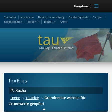
Hauptmenü
Startseite
Impressum
Datenschutzerklärung
Bundestagswahl
Europa
Niedersachsen
Ressort
Blogroll
Archiv
TauBlog
Home
TauBlog
Grundrechte werden für
Grundwerte geopfert