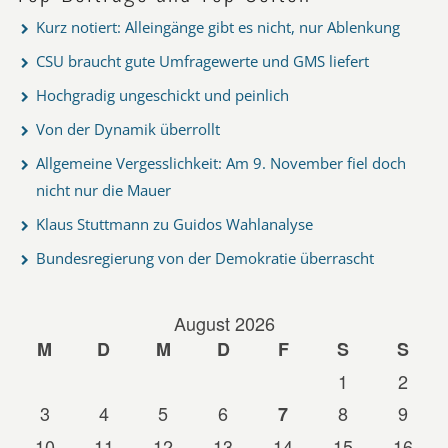
Kurz notiert: Alleingänge gibt es nicht, nur Ablenkung
CSU braucht gute Umfragewerte und GMS liefert
Hochgradig ungeschickt und peinlich
Von der Dynamik überrollt
Allgemeine Vergesslichkeit: Am 9. November fiel doch
nicht nur die Mauer
Klaus Stuttmann zu Guidos Wahlanalyse
Bundesregierung von der Demokratie überrascht
August 2026
M
D
M
D
F
S
S
1
2
3
4
5
6
8
9
7
10
11
12
13
14
15
16