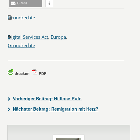
E-Mail
Grundrechte
Digital Services Act
,
Europa
,
Grundrechte
drucken
PDF
Vorheriger Beitrag:
Hilflose Rufe
Nächster Beitrag:
Remigration mit Herz?