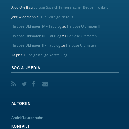
Aldo Orelli
zu
Europa übt sich in moralischer Bequemlichkeit
Jörg Wiedmann
zu
Die Anzeige ist raus
Haltlose Ultimaten IV – TauBlog
zu
Haltlose Ultimaten III
Haltlose Ultimaten III – TauBlog
zu
Haltlose Ultimaten II
Haltlose Ultimaten II – TauBlog
zu
Haltlose Ultimaten
Ralph
zu
Eine gruselige Vorstellung
SOCIAL-MEDIA
AUTOREN
André Tautenhahn
KONTAKT