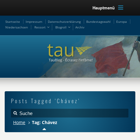
Hauptmenü
Startseite
Impressum
Datenschutzerklärung
Bundestagswahl
Europa
Niedersachsen
Ressort
Blogroll
Archiv
Posts Tagged 'Chávez'
Home
Tag: Chávez