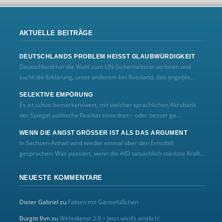
AKTUELLE BEITRÄGE
DEUTSCHLANDS PROBLEM HEISST GLAUBWÜRDIGKEIT
Deutschland hat die Wahl zum UN‑Sicherheitsrat verloren und
sucht die Erklärung, unter anderem bei Russland, das angeblic...
SELEKTIVE EMPÖRUNG
Es ist schon bemerkenswert, mit welcher sprachlichen Akrobatik
der Spiegel politische Realität einordnet – oder besser ge...
WENN DIE ANGST GRÖSSER IST ALS DAS ARGUMENT
In Sachsen-Anhalt wird wieder einmal über den Ernstfall
gesprochen: Was passiert, wenn die AfD tatsächlich stärkste Kraft...
NEUESTE KOMMENTARE
Dieter Gabriel
zu
Fakten mit Gänsefüßchen
Burgitt Ihm
zu
Wehrdienst 2.0 – Jetzt wird’s amtlich!