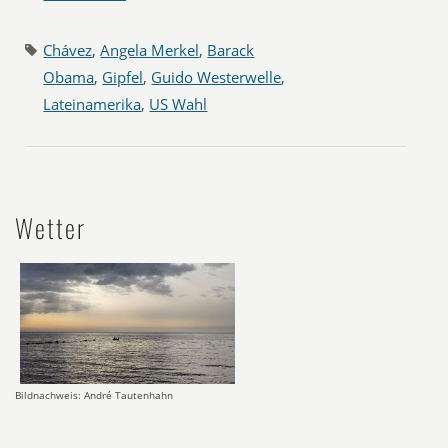
Chávez
,
Angela Merkel
,
Barack
Obama
,
Gipfel
,
Guido Westerwelle
,
Lateinamerika
,
US Wahl
Wetter
Bildnachweis: André Tautenhahn