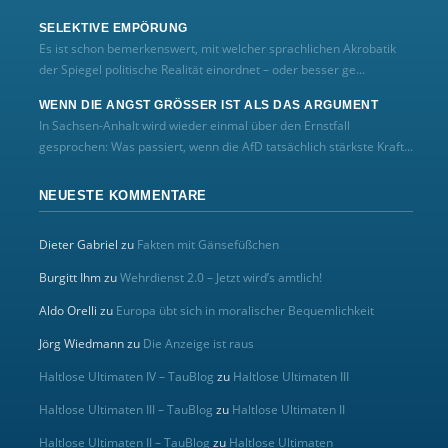
SELEKTIVE EMPÖRUNG
Es ist schon bemerkenswert, mit welcher sprachlichen Akrobatik
der Spiegel politische Realität einordnet – oder besser ge...
WENN DIE ANGST GRÖSSER IST ALS DAS ARGUMENT
In Sachsen-Anhalt wird wieder einmal über den Ernstfall
gesprochen: Was passiert, wenn die AfD tatsächlich stärkste Kraft...
NEUESTE KOMMENTARE
Dieter Gabriel
zu
Fakten mit Gänsefüßchen
Burgitt Ihm
zu
Wehrdienst 2.0 – Jetzt wird’s amtlich!
Aldo Orelli
zu
Europa übt sich in moralischer Bequemlichkeit
Jörg Wiedmann
zu
Die Anzeige ist raus
Haltlose Ultimaten IV – TauBlog
zu
Haltlose Ultimaten III
Haltlose Ultimaten III – TauBlog
zu
Haltlose Ultimaten II
Haltlose Ultimaten II – TauBlog
zu
Haltlose Ultimaten