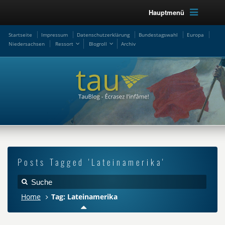
Hauptmenü
Startseite
Impressum
Datenschutzerklärung
Bundestagswahl
Europa
Niedersachsen
Ressort
Blogroll
Archiv
Posts Tagged 'Lateinamerika'
Home
Tag: Lateinamerika