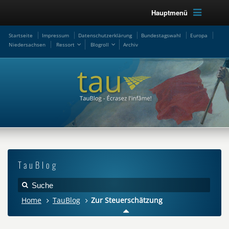
Hauptmenü
Startseite
Impressum
Datenschutzerklärung
Bundestagswahl
Europa
Niedersachsen
Ressort
Blogroll
Archiv
TauBlog
Home
TauBlog
Zur Steuerschätzung