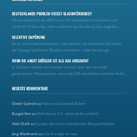
DEUTSCHLANDS PROBLEM HEISST GLAUBWÜRDIGKEIT
Deutschland hat die Wahl zum UN‑Sicherheitsrat verloren und
sucht die Erklärung, unter anderem bei Russland, das angeblic...
SELEKTIVE EMPÖRUNG
Es ist schon bemerkenswert, mit welcher sprachlichen Akrobatik
der Spiegel politische Realität einordnet – oder besser ge...
WENN DIE ANGST GRÖSSER IST ALS DAS ARGUMENT
In Sachsen-Anhalt wird wieder einmal über den Ernstfall
gesprochen: Was passiert, wenn die AfD tatsächlich stärkste Kraft...
NEUESTE KOMMENTARE
Dieter Gabriel
zu
Fakten mit Gänsefüßchen
Burgitt Ihm
zu
Wehrdienst 2.0 – Jetzt wird’s amtlich!
Aldo Orelli
zu
Europa übt sich in moralischer Bequemlichkeit
Jörg Wiedmann
zu
Die Anzeige ist raus