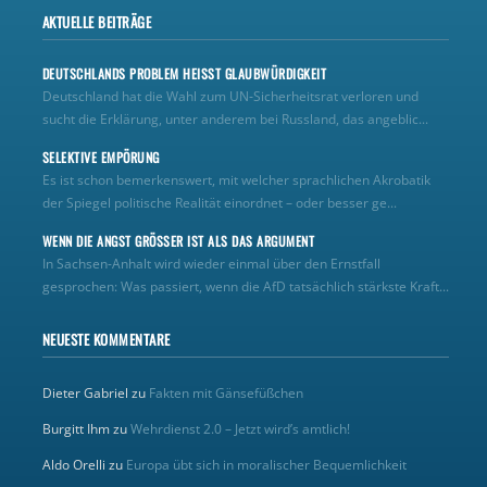
AKTUELLE BEITRÄGE
DEUTSCHLANDS PROBLEM HEISST GLAUBWÜRDIGKEIT
Deutschland hat die Wahl zum UN‑Sicherheitsrat verloren und
sucht die Erklärung, unter anderem bei Russland, das angeblic...
SELEKTIVE EMPÖRUNG
Es ist schon bemerkenswert, mit welcher sprachlichen Akrobatik
der Spiegel politische Realität einordnet – oder besser ge...
WENN DIE ANGST GRÖSSER IST ALS DAS ARGUMENT
In Sachsen-Anhalt wird wieder einmal über den Ernstfall
gesprochen: Was passiert, wenn die AfD tatsächlich stärkste Kraft...
NEUESTE KOMMENTARE
Dieter Gabriel
zu
Fakten mit Gänsefüßchen
Burgitt Ihm
zu
Wehrdienst 2.0 – Jetzt wird’s amtlich!
Aldo Orelli
zu
Europa übt sich in moralischer Bequemlichkeit