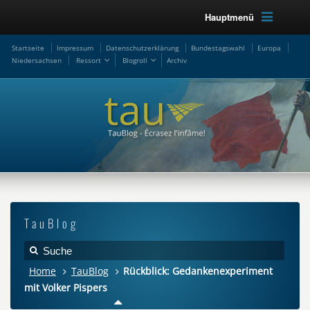
Hauptmenü
Startseite
Impressum
Datenschutzerklärung
Bundestagswahl
Europa
Niedersachsen
Ressort
Blogroll
Archiv
TauBlog
Home
TauBlog
Rückblick: Gedankenexperiment
mit Volker Pispers