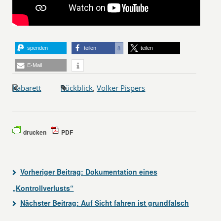
spenden
teilen
teilen
8
E-Mail
Kabarett
Rückblick
,
Volker Pispers
drucken
PDF
Vorheriger Beitrag:
Dokumentation eines
„Kontrollverlusts“
Nächster Beitrag:
Auf Sicht fahren ist grundfalsch