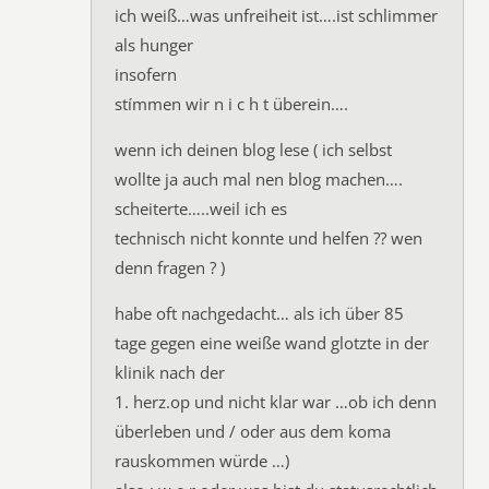
ich weiß…was unfreiheit ist….ist schlimmer
als hunger
insofern
stímmen wir n i c h t überein….
wenn ich deinen blog lese ( ich selbst
wollte ja auch mal nen blog machen….
scheiterte…..weil ich es
technisch nicht konnte und helfen ?? wen
denn fragen ? )
habe oft nachgedacht… als ich über 85
tage gegen eine weiße wand glotzte in der
klinik nach der
1. herz.op und nicht klar war …ob ich denn
überleben und / oder aus dem koma
rauskommen würde …)