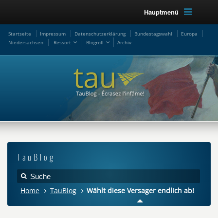
Hauptmenü
Startseite
Impressum
Datenschutzerklärung
Bundestagswahl
Europa
Niedersachsen
Ressort
Blogroll
Archiv
TauBlog
Home
TauBlog
Wählt diese Versager endlich ab!