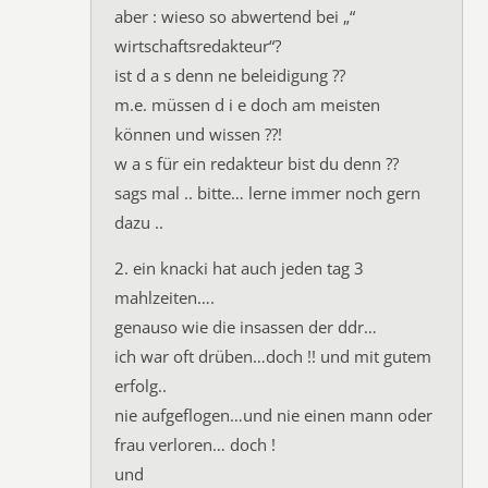
aber : wieso so abwertend bei „“
wirtschaftsredakteur“?
ist d a s denn ne beleidigung ??
m.e. müssen d i e doch am meisten
können und wissen ??!
w a s für ein redakteur bist du denn ??
sags mal .. bitte… lerne immer noch gern
dazu ..
2. ein knacki hat auch jeden tag 3
mahlzeiten….
genauso wie die insassen der ddr…
ich war oft drüben…doch !! und mit gutem
erfolg..
nie aufgeflogen…und nie einen mann oder
frau verloren… doch !
und