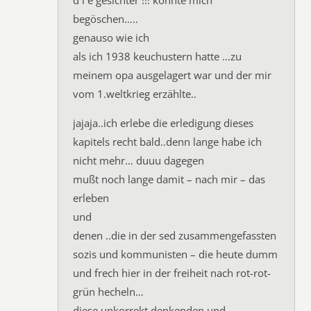
d i e gesichter !!! könnte mich
begöschen…..
genauso wie ich
als ich 1938 keuchustern hatte …zu
meinem opa ausgelagert war und der mir
vom 1.weltkrieg erzählte..
jajaja..ich erlebe die erledigung dieses
kapitels recht bald..denn lange habe ich
nicht mehr… duuu dagegen
mußt noch lange damit – nach mir – das
erleben
und
denen ..die in der sed zusammengefassten
sozis und kommunisten – die heute dumm
und frech hier in der freiheit nach rot-rot-
grün hecheln…
diese unkorrekt denkenden und