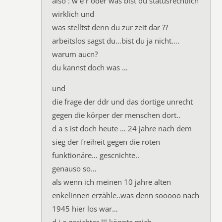
also : w e r oder was bist du statusrechtlich
wirklich und
was stelltst denn du zur zeit dar ??
arbeitslos sagst du…bist du ja nicht….
warum aucn?
du kannst doch was …
und
die frage der ddr und das dortige unrecht
gegen die körper der menschen dort..
d a s ist doch heute … 24 jahre nach dem
sieg der freiheit gegen die roten
funktionäre… gescnichte..
genauso so…
als wenn ich meinen 10 jahre alten
enkelinnen erzähle..was denn sooooo nach
1945 hier los war…