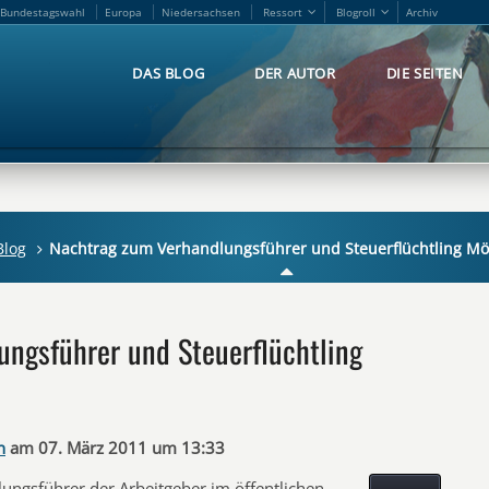
Bundestagswahl
Europa
Niedersachsen
Ressort
Blogroll
Archiv
Bundestagswahl
Europa
Niedersachsen
Ressort
Blogroll
Archiv
DAS BLOG
DER AUTOR
DIE SEITEN
DAS BLOG
DER AUTOR
DIE SEITEN
Blog
Nachtrag zum Verhandlungsführer und Steuerflüchtling Möl
ngsführer und Steuerflüchtling
n
am 07. März 2011 um 13:33
ungsführer der Arbeitgeber im öffentlichen