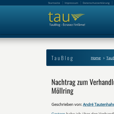
Startseite
Impressum
Datenschutzerklärung
Startseite
Impressum
Datenschutzerklärung
TauBlog
Home
Tau
Nachtrag zum Verhandlu
Möllring
Geschrieben von:
André Tautenhah
Gestern
habe ich über den Verhandl