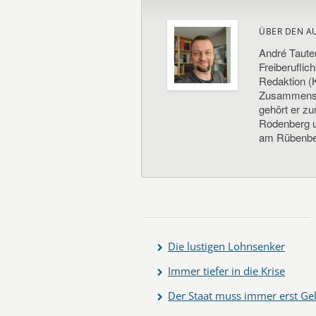
ÜBER DEN A
André Taute
Freiberuflic
Redaktion (K
Zusammenste
gehört er z
Rodenberg un
am Rübenbe
Die lustigen Lohnsenker
Immer tiefer in die Krise
Der Staat muss immer erst Ge