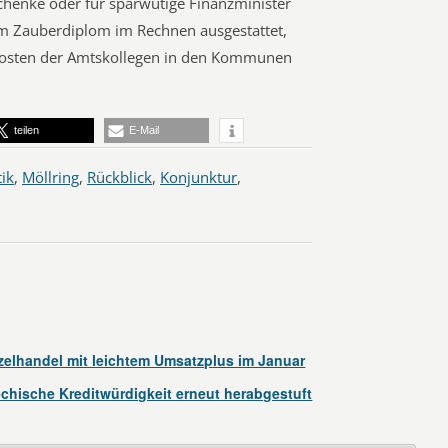
chenke oder für sparwütige Finanzminister
nem Zauberdiplom im Rechnen ausgestattet,
f Kosten der Amtskollegen in den Kommunen
teilen
E-Mail
ik
,
Möllring
,
Rückblick
,
Konjunktur
,
elhandel mit leichtem Umsatzplus im Januar
echische Kreditwürdigkeit erneut herabgestuft