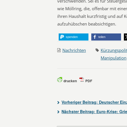
verschwenden. Sei es für Steuerges
wie Möllring, die, offenbar mit ei
ihren Haushalt kurzfristig und au
aufzuhübschen beabsichtigen.
spenden
teilen
Nachrichten
Kürzungspolit
Manipulation
drucken
PDF
Vorheriger Beitrag:
Deutscher Einz
Nächster Beitrag:
Euro-Krise: Gri