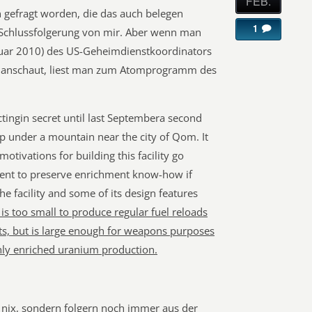
FEB.
n gefragt worden, die das auch belegen
1
Schlussfolgerung von mir. Aber wenn man
bruar 2010) des US-Geheimdienstkoordinators
e anschaut, liest man zum Atomprogramm des
ingin secret until last Septembera second
 under a mountain near the city of Qom. It
motivations for building this facility go
ntent to preserve enrichment know-how if
the facility and some of its design features
y is too small to produce regular fuel reloads
nts, but is large enough for weapons purposes
ighly enriched uranium production.
 nix, sondern folgern noch immer aus der