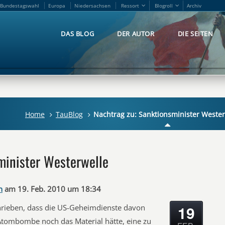
Bundestagswahl
Europa
Niedersachsen
Ressort
Blogroll
Archiv
Bundestagswahl
Europa
Niedersachsen
Ressort
Blogroll
Archiv
DAS BLOG
DER AUTOR
DIE SEITEN
DAS BLOG
DER AUTOR
DIE SEITEN
Home
TauBlog
Nachtrag zu: Sanktionsminister Wester
minister Westerwelle
n
am 19. Feb. 2010 um 18:34
19
chrieben, dass die US-Geheimdienste davon
Atombombe noch das Material hätte, eine zu