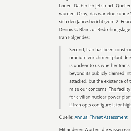
bauen. Da bin ich jetzt nach Quelle
würden. Okay, das war eine kühne 
sich den Jahresbericht (vom 2. Fe
Dennis C. Blair zur Bedrohungslag
Iran Folgendes:
Second, Iran has been construct
uranium enrichment plant deep
is unclear to us whether Iran’s 
beyond its publicly claimed i
attacked, but the existence of 
raise our concerns.
The facilit
for civilian nuclear power pla
if Iran opts configure it for h
Quelle:
Annual Threat Assessment
Mit anderen Worten, die wissen gar