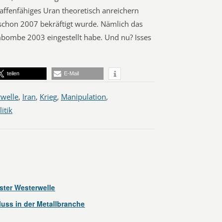
affenfähiges Uran theoretisch anreichern
 schon 2007 bekräftigt wurde. Nämlich das
mbombe 2003 eingestellt habe. Und nu? Isses
teilen
E-Mail
welle
,
Iran
,
Krieg
,
Manipulation
,
itik
ster Westerwelle
uss in der Metallbranche