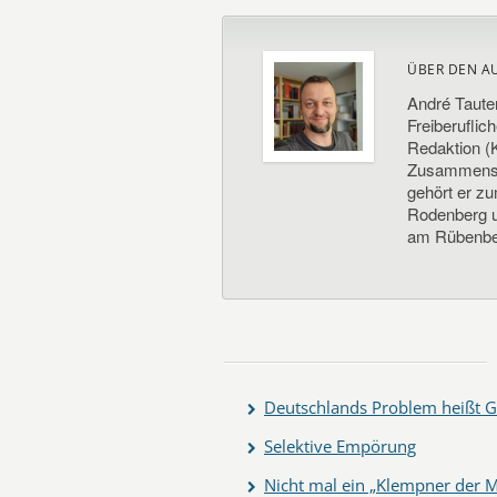
ÜBER DEN A
André Taute
Freiberuflic
Redaktion (K
Zusammenste
gehört er z
Rodenberg un
am Rübenbe
Deutschlands Problem heißt G
Selektive Empörung
Nicht mal ein „Klempner der M