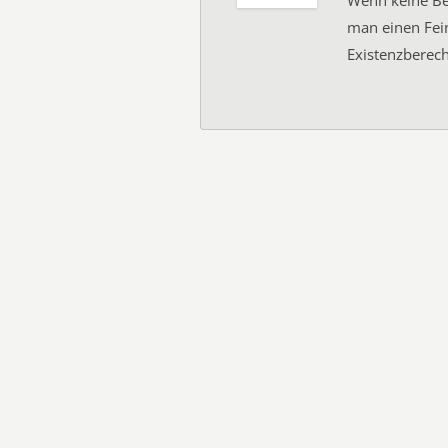
Wenn keine Be
man einen Fein
Existenzberech