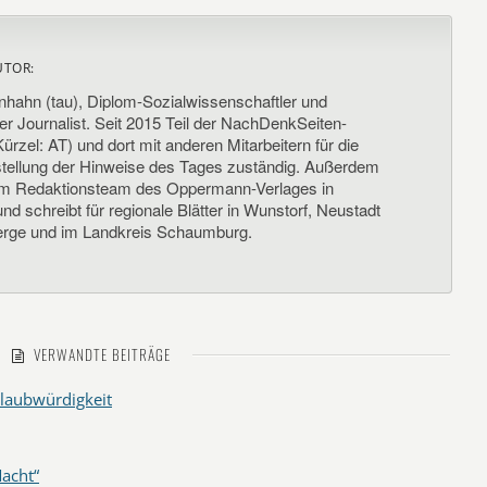
UTOR:
nhahn (tau), Diplom-Sozialwissenschaftler und
her Journalist. Seit 2015 Teil der NachDenkSeiten-
ürzel: AT) und dort mit anderen Mitarbeitern für die
llung der Hinweise des Tages zuständig. Außerdem
um Redaktionsteam des Oppermann-Verlages in
d schreibt für regionale Blätter in Wunstorf, Neustadt
rge und im Landkreis Schaumburg.
VERWANDTE BEITRÄGE
laubwürdigkeit
acht“