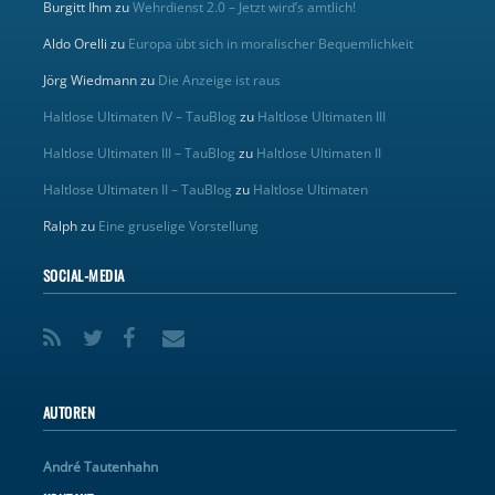
Burgitt Ihm
zu
Wehrdienst 2.0 – Jetzt wird’s amtlich!
Aldo Orelli
zu
Europa übt sich in moralischer Bequemlichkeit
Jörg Wiedmann
zu
Die Anzeige ist raus
Haltlose Ultimaten IV – TauBlog
zu
Haltlose Ultimaten III
Haltlose Ultimaten III – TauBlog
zu
Haltlose Ultimaten II
Haltlose Ultimaten II – TauBlog
zu
Haltlose Ultimaten
Ralph
zu
Eine gruselige Vorstellung
SOCIAL-MEDIA
AUTOREN
André Tautenhahn