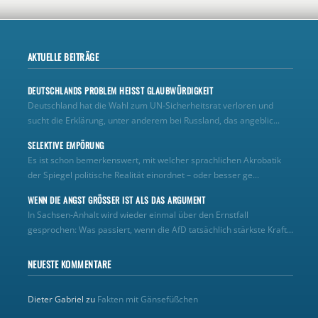
AKTUELLE BEITRÄGE
DEUTSCHLANDS PROBLEM HEISST GLAUBWÜRDIGKEIT
Deutschland hat die Wahl zum UN‑Sicherheitsrat verloren und
sucht die Erklärung, unter anderem bei Russland, das angeblic...
SELEKTIVE EMPÖRUNG
Es ist schon bemerkenswert, mit welcher sprachlichen Akrobatik
der Spiegel politische Realität einordnet – oder besser ge...
WENN DIE ANGST GRÖSSER IST ALS DAS ARGUMENT
In Sachsen-Anhalt wird wieder einmal über den Ernstfall
gesprochen: Was passiert, wenn die AfD tatsächlich stärkste Kraft...
NEUESTE KOMMENTARE
Dieter Gabriel
zu
Fakten mit Gänsefüßchen