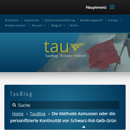
Hauptmenü
Startseite
Impressum
Datenschutzerklärung
Bundestagswahl
Europa
Niedersachsen
Ressort
Blogroll
Archiv
TauBlog
Home
TauBlog
Die Methode Asmussen oder die
personifizierte Kontinuität von Schwarz-Rot-Gelb-Grün