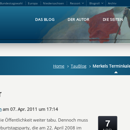
Bundestagswahl
Europa
Niedersachsen
Ressort
Blogroll
Archiv
Bundestagswahl
Europa
Niedersachsen
Ressort
Blogroll
Archiv
DAS BLOG
DER AUTOR
DIE SEITEN
DAS BLOG
DER AUTOR
DIE SEITEN
Home
TauBlog
Merkels Terminkal
r
n
am 07. Apr. 2011 um 17:14
7
die Öffentlichkeit weiter tabu. Dennoch muss
burtstagsparty, die am 22. April 2008 im