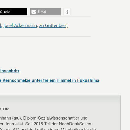
teilen
E-Mail
l
,
Josef Ackermann
,
zu Guttenberg
insschritt
e Kernschmelze unter freiem Himmel in Fukushima
UTOR:
nhahn (tau), Diplom-Sozialwissenschaftler und
her Journalist. Seit 2015 Teil der NachDenkSeiten-
ürzel: AT) und dort mit anderen Mitarbeitern für die