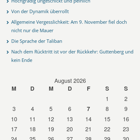
Hochgradig ungeschickt und peinlich
Von der Dynamik überrollt
Allgemeine Vergesslichkeit: Am 9. November fiel doch
nicht nur die Mauer
Die Sprache der Taliban
Nach dem Rücktritt ist vor der Rückkehr: Guttenberg und
kein Ende
August 2026
M
D
M
D
F
S
S
1
2
3
4
5
6
8
9
7
10
11
12
13
14
15
16
17
18
19
20
21
22
23
24
25
26
27
28
29
30