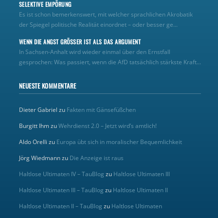
SELEKTIVE EMPÖRUNG
Es ist schon bemerkenswert, mit welcher sprachlichen Akrobatik
der Spiegel politische Realität einordnet – oder besser ge...
WENN DIE ANGST GRÖSSER IST ALS DAS ARGUMENT
In Sachsen-Anhalt wird wieder einmal über den Ernstfall
gesprochen: Was passiert, wenn die AfD tatsächlich stärkste Kraft...
NEUESTE KOMMENTARE
Dieter Gabriel
zu
Fakten mit Gänsefüßchen
Burgitt Ihm
zu
Wehrdienst 2.0 – Jetzt wird’s amtlich!
Aldo Orelli
zu
Europa übt sich in moralischer Bequemlichkeit
Jörg Wiedmann
zu
Die Anzeige ist raus
Haltlose Ultimaten IV – TauBlog
zu
Haltlose Ultimaten III
Haltlose Ultimaten III – TauBlog
zu
Haltlose Ultimaten II
Haltlose Ultimaten II – TauBlog
zu
Haltlose Ultimaten