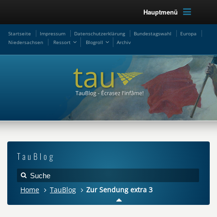
Hauptmenü
Startseite
Impressum
Datenschutzerklärung
Bundestagswahl
Europa
Niedersachsen
Ressort
Blogroll
Archiv
TauBlog
Home
TauBlog
Zur Sendung extra 3