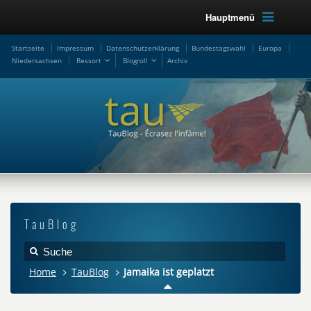
Hauptmenü
Startseite
Impressum
Datenschutzerklärung
Bundestagswahl
Europa
Niedersachsen
Ressort
Blogroll
Archiv
TauBlog
Home
TauBlog
Jamaika ist geplatzt