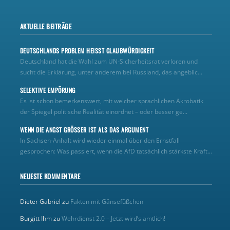
AKTUELLE BEITRÄGE
DEUTSCHLANDS PROBLEM HEISST GLAUBWÜRDIGKEIT
Deutschland hat die Wahl zum UN‑Sicherheitsrat verloren und
sucht die Erklärung, unter anderem bei Russland, das angeblic...
SELEKTIVE EMPÖRUNG
Es ist schon bemerkenswert, mit welcher sprachlichen Akrobatik
der Spiegel politische Realität einordnet – oder besser ge...
WENN DIE ANGST GRÖSSER IST ALS DAS ARGUMENT
In Sachsen-Anhalt wird wieder einmal über den Ernstfall
gesprochen: Was passiert, wenn die AfD tatsächlich stärkste Kraft...
NEUESTE KOMMENTARE
Dieter Gabriel
zu
Fakten mit Gänsefüßchen
Burgitt Ihm
zu
Wehrdienst 2.0 – Jetzt wird’s amtlich!