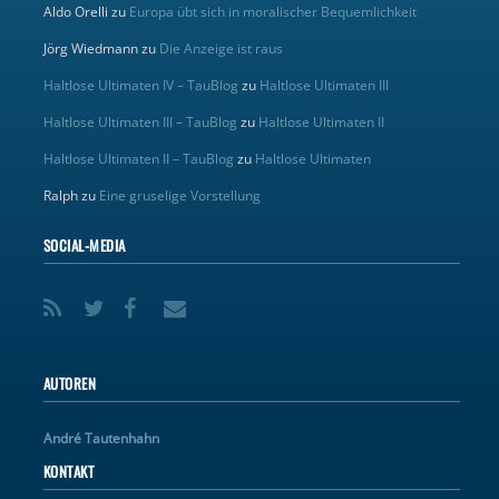
Aldo Orelli
zu
Europa übt sich in moralischer Bequemlichkeit
Jörg Wiedmann
zu
Die Anzeige ist raus
Haltlose Ultimaten IV – TauBlog
zu
Haltlose Ultimaten III
Haltlose Ultimaten III – TauBlog
zu
Haltlose Ultimaten II
Haltlose Ultimaten II – TauBlog
zu
Haltlose Ultimaten
Ralph
zu
Eine gruselige Vorstellung
SOCIAL-MEDIA
AUTOREN
André Tautenhahn
KONTAKT