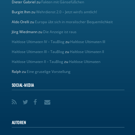
Dieter Gabriel
zu
Fakten mit Gänsefüßchen
Burgitt Ihm
zu
Wehrdienst 2.0 – Jetzt wird’s amtlich!
Aldo Orelli
zu
Europa übt sich in moralischer Bequemlichkeit
Jörg Wiedmann
zu
Die Anzeige ist raus
Haltlose Ultimaten IV – TauBlog
zu
Haltlose Ultimaten III
Haltlose Ultimaten III – TauBlog
zu
Haltlose Ultimaten II
Haltlose Ultimaten II – TauBlog
zu
Haltlose Ultimaten
Ralph
zu
Eine gruselige Vorstellung
SOCIAL-MEDIA
AUTOREN