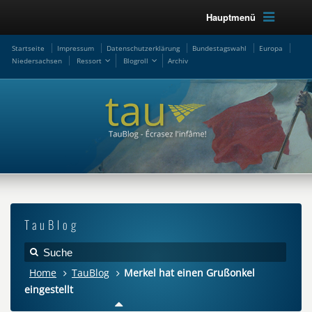
Hauptmenü
Startseite
Impressum
Datenschutzerklärung
Bundestagswahl
Europa
Niedersachsen
Ressort
Blogroll
Archiv
TauBlog
Home
TauBlog
Merkel hat einen Grußonkel
eingestellt