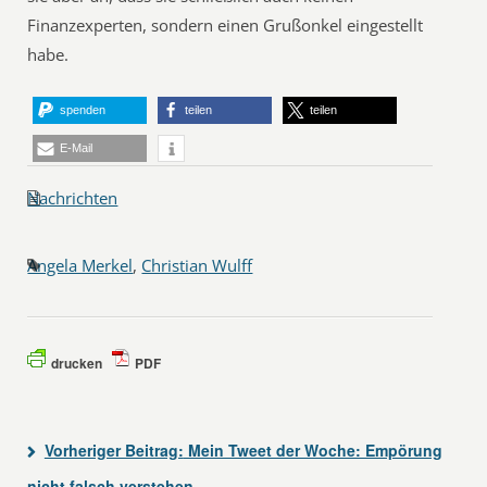
Finanzexperten, sondern einen Grußonkel eingestellt
habe.
spenden
teilen
teilen
E-Mail
Nachrichten
Angela Merkel
,
Christian Wulff
drucken
PDF
Vorheriger Beitrag:
Mein Tweet der Woche: Empörung
nicht falsch verstehen