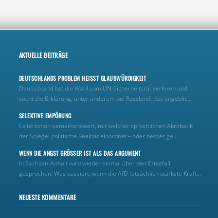
AKTUELLE BEITRÄGE
DEUTSCHLANDS PROBLEM HEISST GLAUBWÜRDIGKEIT
Deutschland hat die Wahl zum UN‑Sicherheitsrat verloren und
sucht die Erklärung, unter anderem bei Russland, das angeblic...
SELEKTIVE EMPÖRUNG
Es ist schon bemerkenswert, mit welcher sprachlichen Akrobatik
der Spiegel politische Realität einordnet – oder besser ge...
WENN DIE ANGST GRÖSSER IST ALS DAS ARGUMENT
In Sachsen-Anhalt wird wieder einmal über den Ernstfall
gesprochen: Was passiert, wenn die AfD tatsächlich stärkste Kraft...
NEUESTE KOMMENTARE