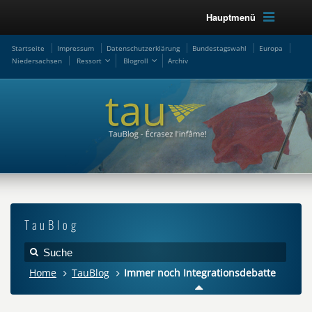
Hauptmenü
Startseite
Impressum
Datenschutzerklärung
Bundestagswahl
Europa
Niedersachsen
Ressort
Blogroll
Archiv
TauBlog
Home
TauBlog
Immer noch Integrationsdebatte