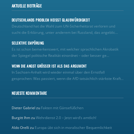
AKTUELLE BEITRÄGE
DEUTSCHLANDS PROBLEM HEISST GLAUBWÜRDIGKEIT
Deutschland hat die Wahl zum UN‑Sicherheitsrat verloren und
sucht die Erklärung, unter anderem bei Russland, das angeblic...
SELEKTIVE EMPÖRUNG
Es ist schon bemerkenswert, mit welcher sprachlichen Akrobatik
der Spiegel politische Realität einordnet – oder besser ge...
WENN DIE ANGST GRÖSSER IST ALS DAS ARGUMENT
In Sachsen-Anhalt wird wieder einmal über den Ernstfall
gesprochen: Was passiert, wenn die AfD tatsächlich stärkste Kraft...
NEUESTE KOMMENTARE
Dieter Gabriel
zu
Fakten mit Gänsefüßchen
Burgitt Ihm
zu
Wehrdienst 2.0 – Jetzt wird’s amtlich!
Aldo Orelli
zu
Europa übt sich in moralischer Bequemlichkeit