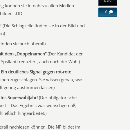
JAN.
ng können sie in nahezu allen Medien
0
 bilden. :DD
!
(Die Schlagzeile finden sie in der Bild und
en)
inden sie auch überall)
mit dem „Doppelnamen“
(Der Kandidat der
Ypsilanti reduziert, auch nach der Wahl)
 Ein deutliches Signal gegen rot-rote
aben zugeschlagen. Sie wissen genau, was
ft genug abstimmen lassen)
 ins Superwahljahr!
(Der obligatorische
rbeit – Das Ergebnis war wunschgemäß,
ließlich hingearbeitet.)
berall nachlesen können. Die NP bildet im