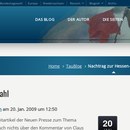
Bundestagswahl
Europa
Niedersachsen
Ressort
Blogroll
Archiv
Bundestagswahl
Europa
Niedersachsen
Ressort
Blogroll
Archiv
DAS BLOG
DER AUTOR
DIE SEITEN
DAS BLOG
DER AUTOR
DIE SEITEN
Home
TauBlog
Nachtrag zur Hessen
ahl
n
am 20. Jan. 2009 um 12:50
20
eitartikel der Neuen Presse zum Thema
uch nichts über den Kommentar von Claus