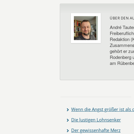
ÜBER DEN A
André Taute
Freiberuflic
Redaktion (K
Zusammenste
gehört er z
Rodenberg un
am Rübenbe
Wenn die Angst größer ist als
Die lustigen Lohnsenker
Der gewissenhafte Merz