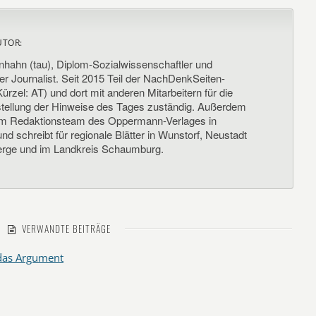
UTOR:
nhahn (tau), Diplom-Sozialwissenschaftler und
her Journalist. Seit 2015 Teil der NachDenkSeiten-
ürzel: AT) und dort mit anderen Mitarbeitern für die
llung der Hinweise des Tages zuständig. Außerdem
um Redaktionsteam des Oppermann-Verlages in
d schreibt für regionale Blätter in Wunstorf, Neustadt
rge und im Landkreis Schaumburg.
VERWANDTE BEITRÄGE
 das Argument