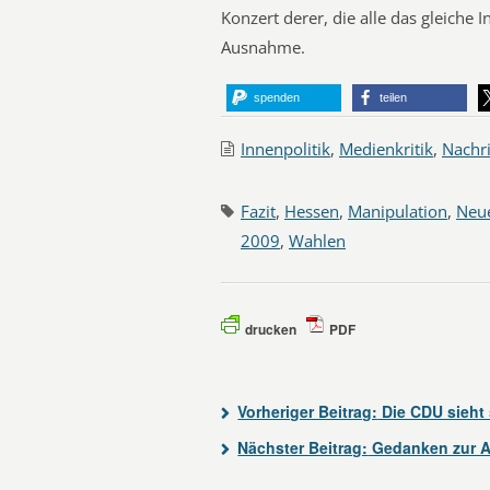
Konzert derer, die alle das gleiche
Ausnahme.
spenden
teilen
Innenpolitik
,
Medienkritik
,
Nachr
Fazit
,
Hessen
,
Manipulation
,
Neue
2009
,
Wahlen
drucken
PDF
Vorheriger Beitrag:
Die CDU sieht 
Nächster Beitrag:
Gedanken zur A