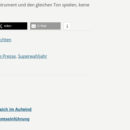
 Intrument und den gleichen Ton spielen, keine
teilen
E-Mail
ichten
 Presse
,
Superwahljahr
sich im Aufwind
mtseinführung