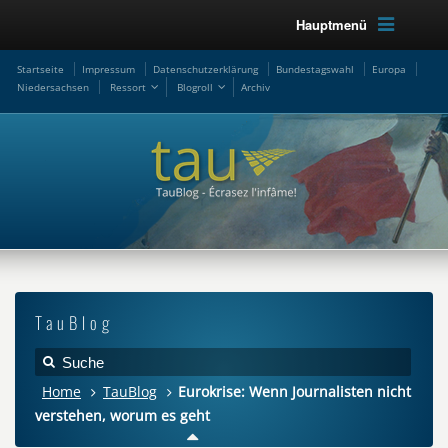
Hauptmenü
Startseite
Impressum
Datenschutzerklärung
Bundestagswahl
Europa
Niedersachsen
Ressort
Blogroll
Archiv
TauBlog
Home
TauBlog
Eurokrise: Wenn Journalisten nicht
verstehen, worum es geht