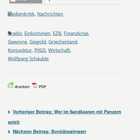
Medienkritik
,
Nachrichten
dradio
,
Einkommen
,
EZB
,
Finanzkrise
,
Gewinne
,
Giegold
,
Griechenland
,
Konjunktur
,
PIIGS
,
Wirtschaft
,
Wolfgang Schäuble
drucken
PDF
Vorheriger Beitrag:
Wer im Sandkasten mit Panzern
spielt
Nächster Beitrag:
Bonitätswirrwarr