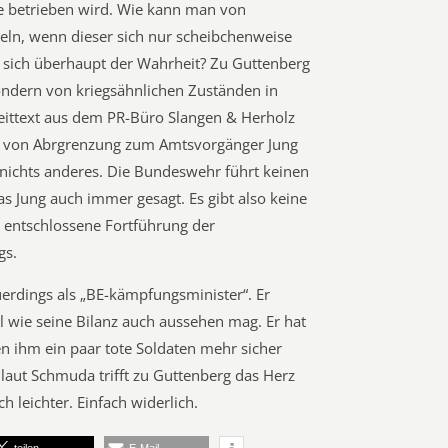
 betrieben wird. Wie kann man von
seln, wenn dieser sich nur scheibchenweise
 sich überhaupt der Wahrheit? Zu Guttenberg
sondern von kriegsähnlichen Zuständen in
leittext aus dem PR-Büro Slangen & Herholz
t von Abrgrenzung zum Amtsvorgänger Jung
 nichts anderes. Die Bundeswehr führt keinen
as Jung auch immer gesagt. Es gibt also keine
 entschlossene Fortführung der
gs.
uerdings als „BE-kämpfungsminister“. Er
al wie seine Bilanz auch aussehen mag. Er hat
n ihm ein paar tote Soldaten mehr sicher
aut Schmuda trifft zu Guttenberg das Herz
ch leichter. Einfach widerlich.