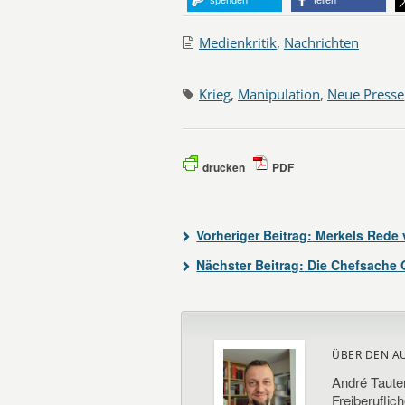
spenden
teilen
Medienkritik
,
Nachrichten
Krieg
,
Manipulation
,
Neue Presse
drucken
PDF
Vorheriger Beitrag:
Merkels Rede 
Nächster Beitrag:
Die Chefsache O
ÜBER DEN A
André Taute
Freiberuflic