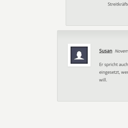
Streitkräft
Susan
Novem
Er spricht auc
eingesetzt, w
will.