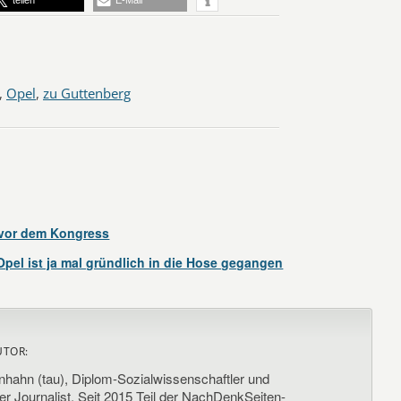
teilen
E-Mail
,
Opel
,
zu Guttenberg
vor dem Kongress
pel ist ja mal gründlich in die Hose gegangen
UTOR:
nhahn (tau), Diplom-Sozialwissenschaftler und
her Journalist. Seit 2015 Teil der NachDenkSeiten-