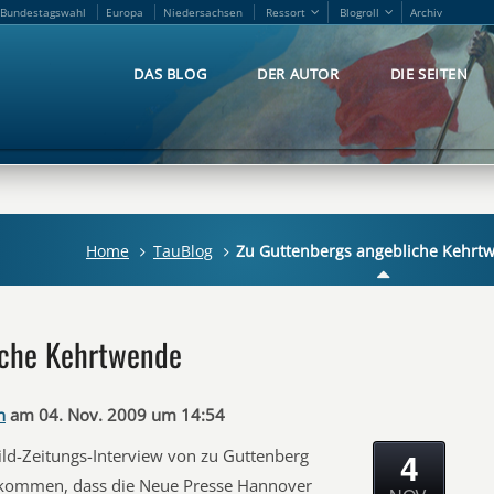
Bundestagswahl
Europa
Niedersachsen
Ressort
Blogroll
Archiv
Bundestagswahl
Europa
Niedersachsen
Ressort
Blogroll
Archiv
DAS BLOG
DER AUTOR
DIE SEITEN
DAS BLOG
DER AUTOR
DIE SEITEN
Home
TauBlog
Zu Guttenbergs angebliche Kehrt
iche Kehrtwende
n
am 04. Nov. 2009 um 14:54
4
Bild-Zeitungs-Interview von zu Guttenberg
 gekommen, dass die Neue Presse Hannover