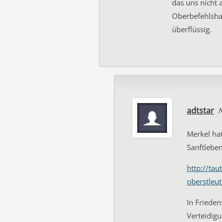
das uns nicht 
Oberbefehlshab
überflüssig.
adtstar
Merkel hat
Sanftleben
http://ta
oberstleu
In Frieden
Verteidig