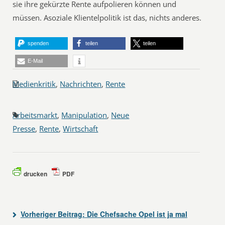
sie ihre gekürzte Rente aufpolieren können und
müssen. Asoziale Klientelpolitik ist das, nichts anderes.
spenden
teilen
teilen
E-Mail
Medienkritik
,
Nachrichten
,
Rente
Arbeitsmarkt
,
Manipulation
,
Neue
Presse
,
Rente
,
Wirtschaft
drucken
PDF
Vorheriger Beitrag:
Die Chefsache Opel ist ja mal