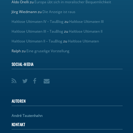
Aldo Orelli
zu
Europa übt sich in moralischer Bequemlichkeit
Jörg Wiedmann
zu
Die Anzeige ist raus
Haltlose Ultimaten IV – TauBlog
zu
Haltlose Ultimaten III
Haltlose Ultimaten III – TauBlog
zu
Haltlose Ultimaten II
Haltlose Ultimaten II – TauBlog
zu
Haltlose Ultimaten
Ralph
zu
Eine gruselige Vorstellung
SOCIAL-MEDIA
AUTOREN
André Tautenhahn
KONTAKT