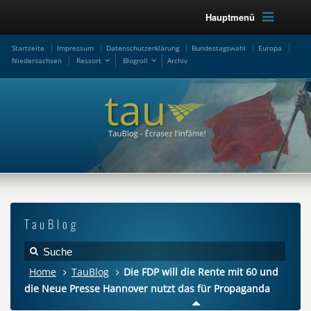
Hauptmenü
Startseite
Impressum
Datenschutzerklärung
Bundestagswahl
Europa
Niedersachsen
Ressort
Blogroll
Archiv
TauBlog
Home
TauBlog
Die FDP will die Rente mit 60 und
die Neue Presse Hannover nutzt das für Propaganda