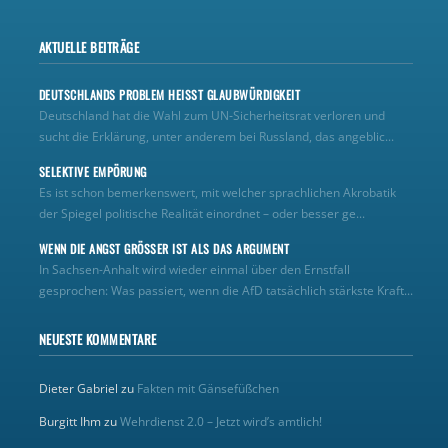
AKTUELLE BEITRÄGE
DEUTSCHLANDS PROBLEM HEISST GLAUBWÜRDIGKEIT
Deutschland hat die Wahl zum UN‑Sicherheitsrat verloren und
sucht die Erklärung, unter anderem bei Russland, das angeblic...
SELEKTIVE EMPÖRUNG
Es ist schon bemerkenswert, mit welcher sprachlichen Akrobatik
der Spiegel politische Realität einordnet – oder besser ge...
WENN DIE ANGST GRÖSSER IST ALS DAS ARGUMENT
In Sachsen-Anhalt wird wieder einmal über den Ernstfall
gesprochen: Was passiert, wenn die AfD tatsächlich stärkste Kraft...
NEUESTE KOMMENTARE
Dieter Gabriel
zu
Fakten mit Gänsefüßchen
Burgitt Ihm
zu
Wehrdienst 2.0 – Jetzt wird’s amtlich!