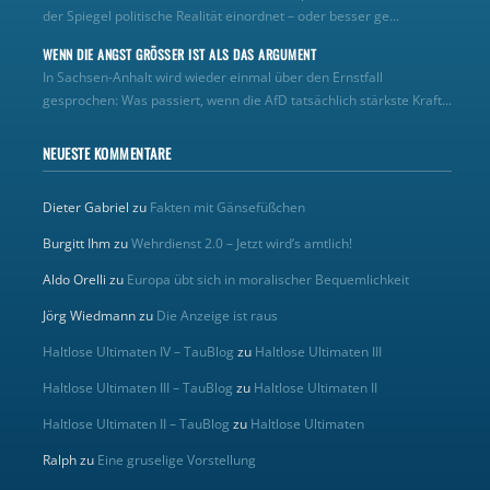
der Spiegel politische Realität einordnet – oder besser ge...
WENN DIE ANGST GRÖSSER IST ALS DAS ARGUMENT
In Sachsen-Anhalt wird wieder einmal über den Ernstfall
gesprochen: Was passiert, wenn die AfD tatsächlich stärkste Kraft...
NEUESTE KOMMENTARE
Dieter Gabriel
zu
Fakten mit Gänsefüßchen
Burgitt Ihm
zu
Wehrdienst 2.0 – Jetzt wird’s amtlich!
Aldo Orelli
zu
Europa übt sich in moralischer Bequemlichkeit
Jörg Wiedmann
zu
Die Anzeige ist raus
Haltlose Ultimaten IV – TauBlog
zu
Haltlose Ultimaten III
Haltlose Ultimaten III – TauBlog
zu
Haltlose Ultimaten II
Haltlose Ultimaten II – TauBlog
zu
Haltlose Ultimaten
Ralph
zu
Eine gruselige Vorstellung