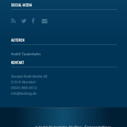
SOCIAL-MEDIA
AUTOREN
André Tautenhahn
KONTAKT
Senator-Kraft-Straße 26
31515 Wunstorf
05031/959-4512
info@taublog.de
© André Tautenhahn, TauBlog - Écrasez l'infâme!