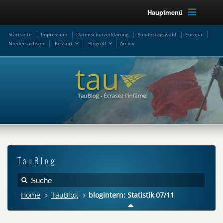
Hauptmenü
Startseite
Impressum
Datenschutzerklärung
Bundestagswahl
Europa
Niedersachsen
Ressort
Blogroll
Archiv
TauBlog
Home
TauBlog
blogintern: Statistik 07/11