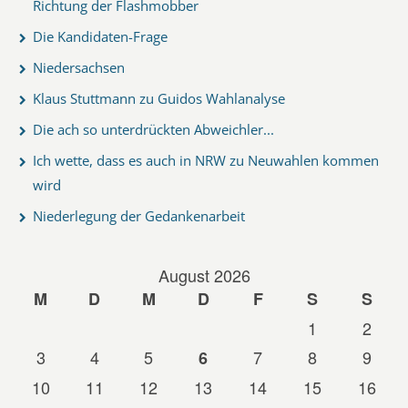
Richtung der Flashmobber
Die Kandidaten-Frage
Niedersachsen
Klaus Stuttmann zu Guidos Wahlanalyse
Die ach so unterdrückten Abweichler...
Ich wette, dass es auch in NRW zu Neuwahlen kommen
wird
Niederlegung der Gedankenarbeit
August 2026
M
D
M
D
F
S
S
1
2
3
4
5
7
8
9
6
10
11
12
13
14
15
16