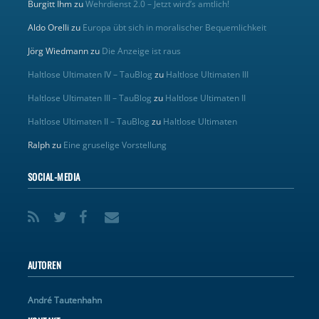
Burgitt Ihm
zu
Wehrdienst 2.0 – Jetzt wird’s amtlich!
Aldo Orelli
zu
Europa übt sich in moralischer Bequemlichkeit
Jörg Wiedmann
zu
Die Anzeige ist raus
Haltlose Ultimaten IV – TauBlog
zu
Haltlose Ultimaten III
Haltlose Ultimaten III – TauBlog
zu
Haltlose Ultimaten II
Haltlose Ultimaten II – TauBlog
zu
Haltlose Ultimaten
Ralph
zu
Eine gruselige Vorstellung
SOCIAL-MEDIA
AUTOREN
André Tautenhahn