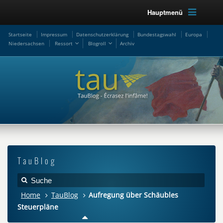
Hauptmenü
Startseite
Impressum
Datenschutzerklärung
Bundestagswahl
Europa
Niedersachsen
Ressort
Blogroll
Archiv
TauBlog
Home
TauBlog
Aufregung über Schäubles
Steuerpläne