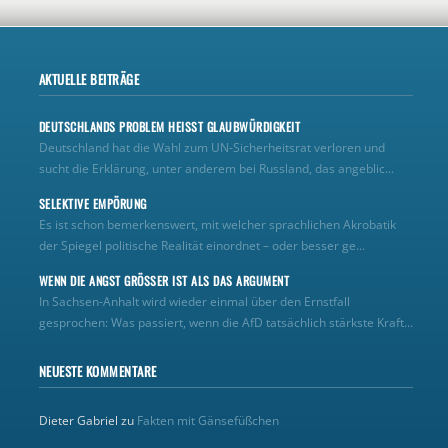
AKTUELLE BEITRÄGE
DEUTSCHLANDS PROBLEM HEISST GLAUBWÜRDIGKEIT
Deutschland hat die Wahl zum UN‑Sicherheitsrat verloren und
sucht die Erklärung, unter anderem bei Russland, das angeblic...
SELEKTIVE EMPÖRUNG
Es ist schon bemerkenswert, mit welcher sprachlichen Akrobatik
der Spiegel politische Realität einordnet – oder besser ge...
WENN DIE ANGST GRÖSSER IST ALS DAS ARGUMENT
In Sachsen-Anhalt wird wieder einmal über den Ernstfall
gesprochen: Was passiert, wenn die AfD tatsächlich stärkste Kraft...
NEUESTE KOMMENTARE
Dieter Gabriel
zu
Fakten mit Gänsefüßchen