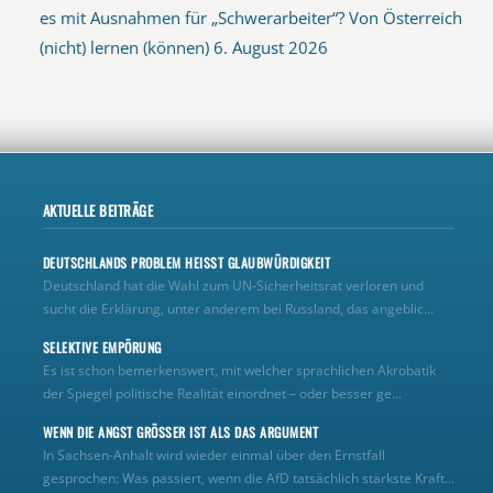
es mit Ausnahmen für „Schwerarbeiter“? Von Österreich
(nicht) lernen (können)
6. August 2026
AKTUELLE BEITRÄGE
DEUTSCHLANDS PROBLEM HEISST GLAUBWÜRDIGKEIT
Deutschland hat die Wahl zum UN‑Sicherheitsrat verloren und
sucht die Erklärung, unter anderem bei Russland, das angeblic...
SELEKTIVE EMPÖRUNG
Es ist schon bemerkenswert, mit welcher sprachlichen Akrobatik
der Spiegel politische Realität einordnet – oder besser ge...
WENN DIE ANGST GRÖSSER IST ALS DAS ARGUMENT
In Sachsen-Anhalt wird wieder einmal über den Ernstfall
gesprochen: Was passiert, wenn die AfD tatsächlich stärkste Kraft...