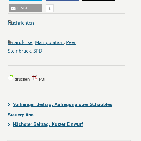
E-Mail
Nachrichten
Finanzkrise
,
Manipulation
,
Peer
Steinbrück
,
SPD
drucken
PDF
Vorheriger Beitrag:
Aufregung über Schäubles
Steuerpläne
Nächster Beitrag:
Kurzer Einwurf