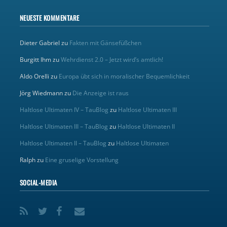
NEUESTE KOMMENTARE
Dieter Gabriel
zu
Fakten mit Gänsefüßchen
Burgitt Ihm
zu
Wehrdienst 2.0 – Jetzt wird’s amtlich!
Aldo Orelli
zu
Europa übt sich in moralischer Bequemlichkeit
Jörg Wiedmann
zu
Die Anzeige ist raus
Haltlose Ultimaten IV – TauBlog
zu
Haltlose Ultimaten III
Haltlose Ultimaten III – TauBlog
zu
Haltlose Ultimaten II
Haltlose Ultimaten II – TauBlog
zu
Haltlose Ultimaten
Ralph
zu
Eine gruselige Vorstellung
SOCIAL-MEDIA