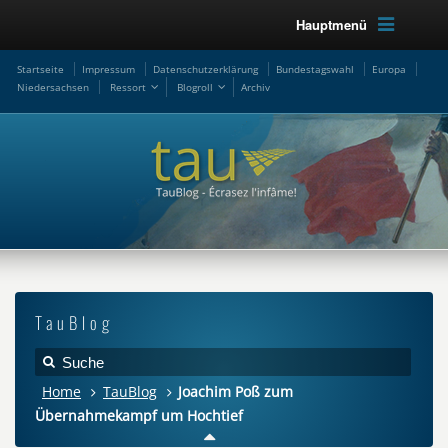
Hauptmenü
Startseite
Impressum
Datenschutzerklärung
Bundestagswahl
Europa
Niedersachsen
Ressort
Blogroll
Archiv
TauBlog
Home
TauBlog
Joachim Poß zum
Übernahmekampf um Hochtief