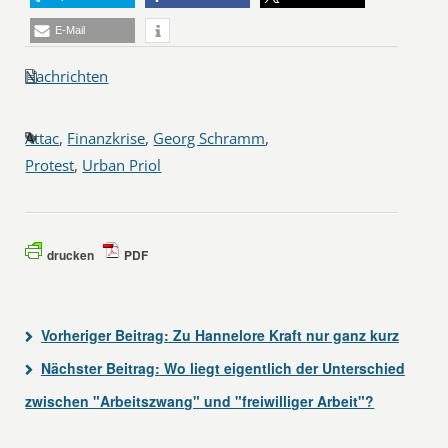
E-Mail
Nachrichten
Attac
,
Finanzkrise
,
Georg Schramm
,
Protest
,
Urban Priol
drucken
PDF
Vorheriger Beitrag:
Zu Hannelore Kraft nur ganz kurz
Nächster Beitrag:
Wo liegt eigentlich der Unterschied
zwischen "Arbeitszwang" und "freiwilliger Arbeit"?