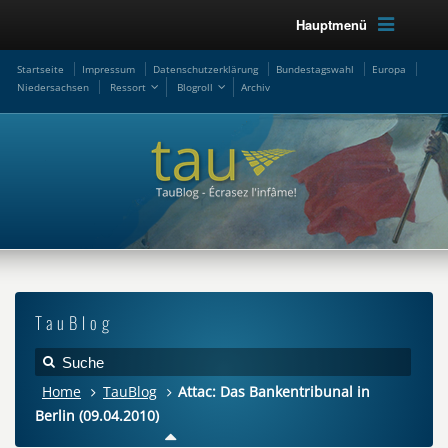
Hauptmenü
Startseite
Impressum
Datenschutzerklärung
Bundestagswahl
Europa
Niedersachsen
Ressort
Blogroll
Archiv
TauBlog
Home
TauBlog
Attac: Das Bankentribunal in
Berlin (09.04.2010)