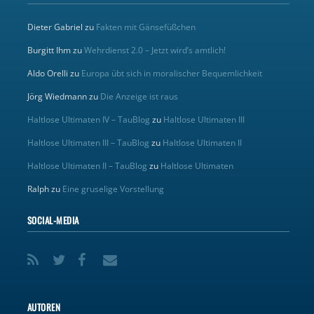
Dieter Gabriel
zu
Fakten mit Gänsefüßchen
Burgitt Ihm
zu
Wehrdienst 2.0 – Jetzt wird’s amtlich!
Aldo Orelli
zu
Europa übt sich in moralischer Bequemlichkeit
Jörg Wiedmann
zu
Die Anzeige ist raus
Haltlose Ultimaten IV – TauBlog
zu
Haltlose Ultimaten III
Haltlose Ultimaten III – TauBlog
zu
Haltlose Ultimaten II
Haltlose Ultimaten II – TauBlog
zu
Haltlose Ultimaten
Ralph
zu
Eine gruselige Vorstellung
SOCIAL-MEDIA
AUTOREN