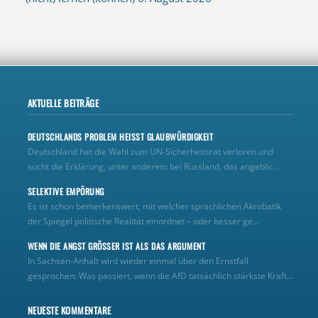
AKTUELLE BEITRÄGE
DEUTSCHLANDS PROBLEM HEISST GLAUBWÜRDIGKEIT
Deutschland hat die Wahl zum UN‑Sicherheitsrat verloren und
sucht die Erklärung, unter anderem bei Russland, das angeblic...
SELEKTIVE EMPÖRUNG
Es ist schon bemerkenswert, mit welcher sprachlichen Akrobatik
der Spiegel politische Realität einordnet – oder besser ge...
WENN DIE ANGST GRÖSSER IST ALS DAS ARGUMENT
In Sachsen-Anhalt wird wieder einmal über den Ernstfall
gesprochen: Was passiert, wenn die AfD tatsächlich stärkste Kraft...
NEUESTE KOMMENTARE