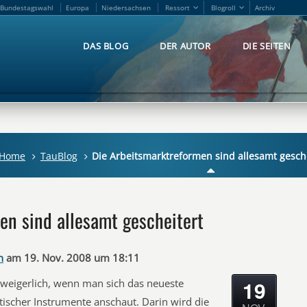
Bundestagswahl
Europa
Niedersachsen
Ressort
Blogroll
Archiv
Bundestagswahl
Europa
Niedersachsen
Ressort
Blogroll
Archiv
DAS BLOG
DER AUTOR
DIE SEITEN
DAS BLOG
DER AUTOR
DIE SEITEN
Home
TauBlog
Die Arbeitsmarktreformen sind allesamt gesch
en sind allesamt gescheitert
n
am 19. Nov. 2008 um 18:11
19
eigerlich, wenn man sich das neueste
tischer Instrumente anschaut. Darin wird die