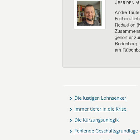
ÜBER DEN A
André Taute
Freiberuflic
Redaktion (K
Zusammenste
gehört er z
Rodenberg un
am Rübenbe
Die lustigen Lohnsenker
Immer tiefer in die Krise
Die Kürzungsunlogik
Fehlende Geschäftsgrundlage