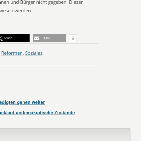
nnen und Bürger nicht gegeben. Dieser
gewesen werden.
teilen
E-Mail
,
Reformen
,
Soziales
digten gehen weiter
beklagt undemokratische Zustände