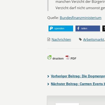
manchen Verzicht der Bürgeri
Verzicht darf nicht umsonst 
Quelle:
Bundesfinanzministerium
spenden
teilen
Nachrichten
Arbeitsmarkt
drucken
PDF
Vorheriger Beitrag:
Die Dogmenpre
Nächster Beitrag:
Carmen Everts 