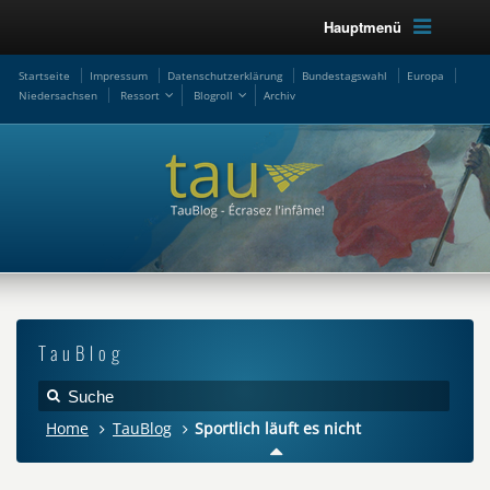
Hauptmenü
Startseite
Impressum
Datenschutzerklärung
Bundestagswahl
Europa
Niedersachsen
Ressort
Blogroll
Archiv
TauBlog
Home
TauBlog
Sportlich läuft es nicht