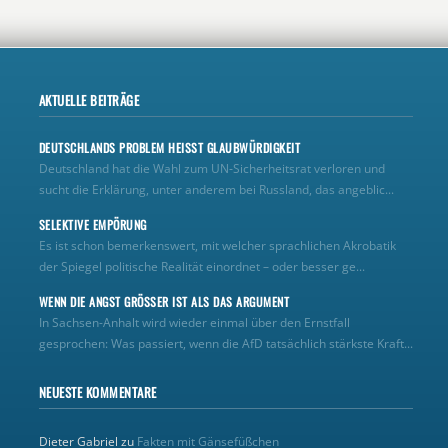
AKTUELLE BEITRÄGE
DEUTSCHLANDS PROBLEM HEISST GLAUBWÜRDIGKEIT
Deutschland hat die Wahl zum UN‑Sicherheitsrat verloren und
sucht die Erklärung, unter anderem bei Russland, das angeblic...
SELEKTIVE EMPÖRUNG
Es ist schon bemerkenswert, mit welcher sprachlichen Akrobatik
der Spiegel politische Realität einordnet – oder besser ge...
WENN DIE ANGST GRÖSSER IST ALS DAS ARGUMENT
In Sachsen-Anhalt wird wieder einmal über den Ernstfall
gesprochen: Was passiert, wenn die AfD tatsächlich stärkste Kraft...
NEUESTE KOMMENTARE
Dieter Gabriel
zu
Fakten mit Gänsefüßchen