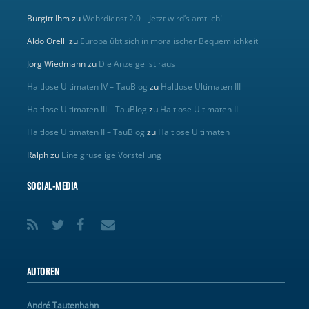
Burgitt Ihm
zu
Wehrdienst 2.0 – Jetzt wird’s amtlich!
Aldo Orelli
zu
Europa übt sich in moralischer Bequemlichkeit
Jörg Wiedmann
zu
Die Anzeige ist raus
Haltlose Ultimaten IV – TauBlog
zu
Haltlose Ultimaten III
Haltlose Ultimaten III – TauBlog
zu
Haltlose Ultimaten II
Haltlose Ultimaten II – TauBlog
zu
Haltlose Ultimaten
Ralph
zu
Eine gruselige Vorstellung
SOCIAL-MEDIA
AUTOREN
André Tautenhahn