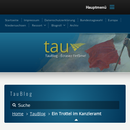
Hauptmenü
Startseite
Impressum
Datenschutzerklärung
Bundestagswahl
Europa
Niedersachsen
Ressort
Blogroll
Archiv
TauBlog
Home
TauBlog
Ein Trottel im Kanzleramt