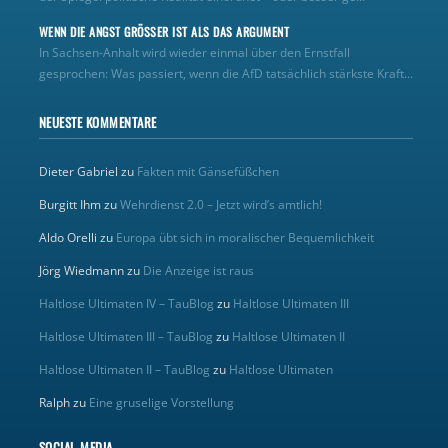
WENN DIE ANGST GRÖSSER IST ALS DAS ARGUMENT
In Sachsen-Anhalt wird wieder einmal über den Ernstfall
gesprochen: Was passiert, wenn die AfD tatsächlich stärkste Kraft...
NEUESTE KOMMENTARE
Dieter Gabriel
zu
Fakten mit Gänsefüßchen
Burgitt Ihm
zu
Wehrdienst 2.0 – Jetzt wird’s amtlich!
Aldo Orelli
zu
Europa übt sich in moralischer Bequemlichkeit
Jörg Wiedmann
zu
Die Anzeige ist raus
Haltlose Ultimaten IV – TauBlog
zu
Haltlose Ultimaten III
Haltlose Ultimaten III – TauBlog
zu
Haltlose Ultimaten II
Haltlose Ultimaten II – TauBlog
zu
Haltlose Ultimaten
Ralph
zu
Eine gruselige Vorstellung
SOCIAL-MEDIA