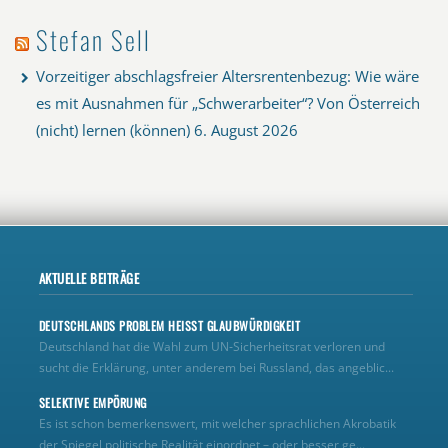
Stefan Sell
Vorzeitiger abschlagsfreier Altersrentenbezug: Wie wäre
es mit Ausnahmen für „Schwerarbeiter“? Von Österreich
(nicht) lernen (können)
6. August 2026
AKTUELLE BEITRÄGE
DEUTSCHLANDS PROBLEM HEISST GLAUBWÜRDIGKEIT
Deutschland hat die Wahl zum UN‑Sicherheitsrat verloren und
sucht die Erklärung, unter anderem bei Russland, das angeblic...
SELEKTIVE EMPÖRUNG
Es ist schon bemerkenswert, mit welcher sprachlichen Akrobatik
der Spiegel politische Realität einordnet – oder besser ge...