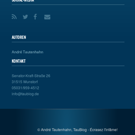
AUTOREN
André Tautenhahn
KONTAKT
Senator-Kraft-Straße 26
31515 Wunstorf
05031/959-4512
info@taublog.de
© André Tautenhahn, TauBlog - Écrasez l'infâme!