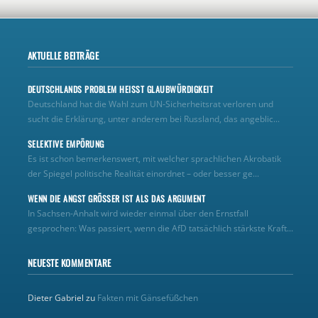
AKTUELLE BEITRÄGE
DEUTSCHLANDS PROBLEM HEISST GLAUBWÜRDIGKEIT
Deutschland hat die Wahl zum UN‑Sicherheitsrat verloren und
sucht die Erklärung, unter anderem bei Russland, das angeblic...
SELEKTIVE EMPÖRUNG
Es ist schon bemerkenswert, mit welcher sprachlichen Akrobatik
der Spiegel politische Realität einordnet – oder besser ge...
WENN DIE ANGST GRÖSSER IST ALS DAS ARGUMENT
In Sachsen-Anhalt wird wieder einmal über den Ernstfall
gesprochen: Was passiert, wenn die AfD tatsächlich stärkste Kraft...
NEUESTE KOMMENTARE
Dieter Gabriel
zu
Fakten mit Gänsefüßchen