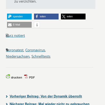
zu verzichten.
spenden
teilen
teilen
E-Mail
Kurz notiert
Coronatest
,
Coronavirus
,
Niedersachsen
,
Schnelltests
drucken
PDF
Vorheriger Beitrag:
Von der Dynamik überrollt
Nächster Beitrag:
Mal wieder nicht zu gebrauchen