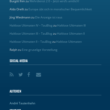
Burgitt Ihm
zu
Wehrdienst 2.0 – Jetzt wird’s amtlich!
Aldo Orelli
zu
Europa übt sich in moralischer Bequemlichkeit
Jörg Wiedmann
zu
Die Anzeige ist raus
Haltlose Ultimaten IV – TauBlog
zu
Haltlose Ultimaten III
Haltlose Ultimaten III – TauBlog
zu
Haltlose Ultimaten II
Haltlose Ultimaten II – TauBlog
zu
Haltlose Ultimaten
Ralph
zu
Eine gruselige Vorstellung
SOCIAL-MEDIA
AUTOREN
André Tautenhahn