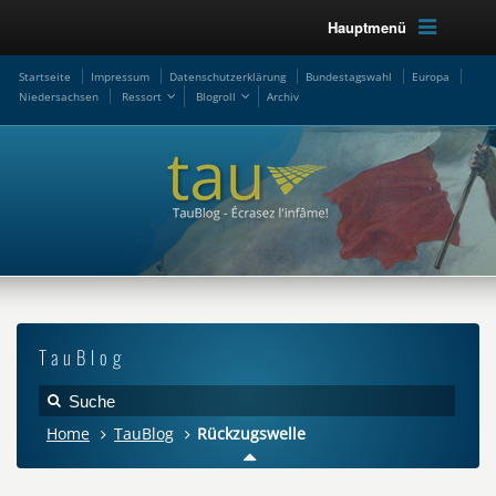
Hauptmenü
Startseite
Impressum
Datenschutzerklärung
Bundestagswahl
Europa
Niedersachsen
Ressort
Blogroll
Archiv
TauBlog
Home
TauBlog
Rückzugswelle