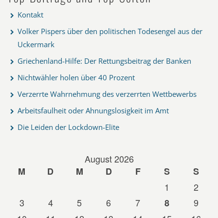
Kontakt
Volker Pispers über den politischen Todesengel aus der
Uckermark
Griechenland-Hilfe: Der Rettungsbeitrag der Banken
Nichtwähler holen über 40 Prozent
Verzerrte Wahrnehmung des verzerrten Wettbewerbs
Arbeitsfaulheit oder Ahnungslosigkeit im Amt
Die Leiden der Lockdown-Elite
August 2026
M
D
M
D
F
S
S
1
2
3
4
5
6
7
9
8