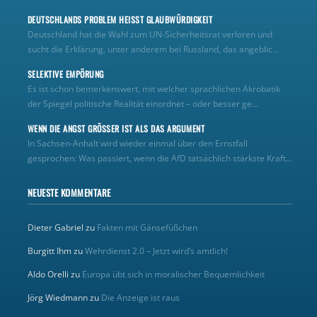
DEUTSCHLANDS PROBLEM HEISST GLAUBWÜRDIGKEIT
Deutschland hat die Wahl zum UN‑Sicherheitsrat verloren und
sucht die Erklärung, unter anderem bei Russland, das angeblic...
SELEKTIVE EMPÖRUNG
Es ist schon bemerkenswert, mit welcher sprachlichen Akrobatik
der Spiegel politische Realität einordnet – oder besser ge...
WENN DIE ANGST GRÖSSER IST ALS DAS ARGUMENT
In Sachsen-Anhalt wird wieder einmal über den Ernstfall
gesprochen: Was passiert, wenn die AfD tatsächlich stärkste Kraft...
NEUESTE KOMMENTARE
Dieter Gabriel
zu
Fakten mit Gänsefüßchen
Burgitt Ihm
zu
Wehrdienst 2.0 – Jetzt wird’s amtlich!
Aldo Orelli
zu
Europa übt sich in moralischer Bequemlichkeit
Jörg Wiedmann
zu
Die Anzeige ist raus