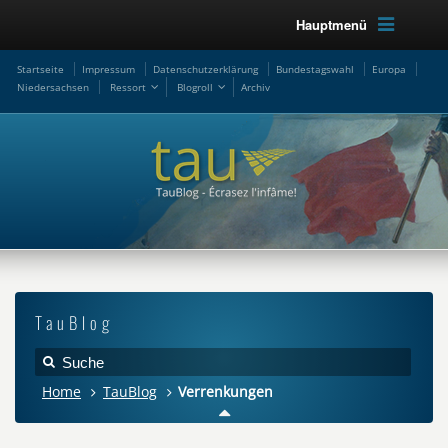
Hauptmenü
Startseite
Impressum
Datenschutzerklärung
Bundestagswahl
Europa
Niedersachsen
Ressort
Blogroll
Archiv
TauBlog
Home
TauBlog
Verrenkungen