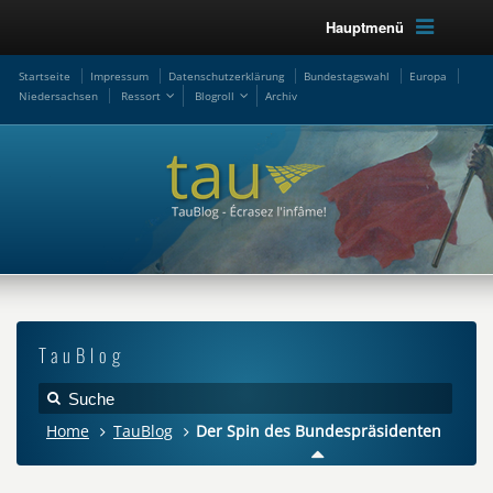
Hauptmenü
Startseite
Impressum
Datenschutzerklärung
Bundestagswahl
Europa
Niedersachsen
Ressort
Blogroll
Archiv
TauBlog
Home
TauBlog
Der Spin des Bundespräsidenten