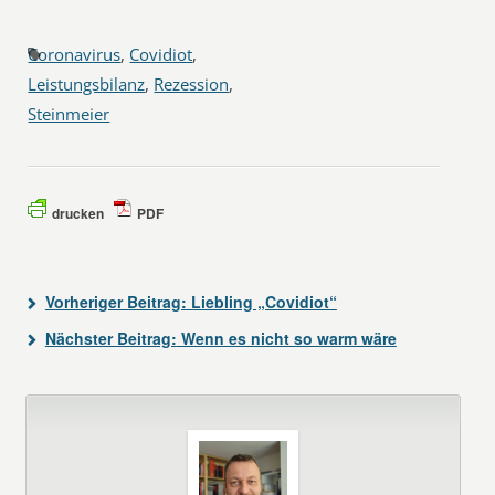
Coronavirus
,
Covidiot
,
Leistungsbilanz
,
Rezession
,
Steinmeier
drucken
PDF
Vorheriger Beitrag:
Liebling „Covidiot“
Nächster Beitrag:
Wenn es nicht so warm wäre