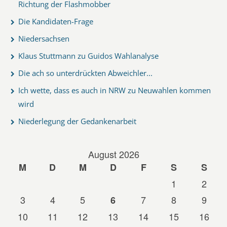
Richtung der Flashmobber
Die Kandidaten-Frage
Niedersachsen
Klaus Stuttmann zu Guidos Wahlanalyse
Die ach so unterdrückten Abweichler...
Ich wette, dass es auch in NRW zu Neuwahlen kommen
wird
Niederlegung der Gedankenarbeit
August 2026
M
D
M
D
F
S
S
1
2
3
4
5
7
8
9
6
10
11
12
13
14
15
16