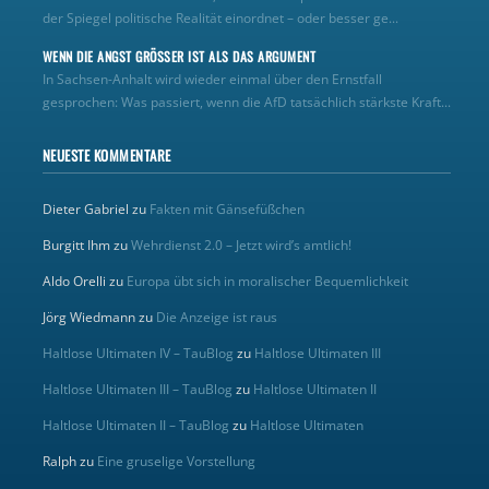
der Spiegel politische Realität einordnet – oder besser ge...
WENN DIE ANGST GRÖSSER IST ALS DAS ARGUMENT
In Sachsen-Anhalt wird wieder einmal über den Ernstfall
gesprochen: Was passiert, wenn die AfD tatsächlich stärkste Kraft...
NEUESTE KOMMENTARE
Dieter Gabriel
zu
Fakten mit Gänsefüßchen
Burgitt Ihm
zu
Wehrdienst 2.0 – Jetzt wird’s amtlich!
Aldo Orelli
zu
Europa übt sich in moralischer Bequemlichkeit
Jörg Wiedmann
zu
Die Anzeige ist raus
Haltlose Ultimaten IV – TauBlog
zu
Haltlose Ultimaten III
Haltlose Ultimaten III – TauBlog
zu
Haltlose Ultimaten II
Haltlose Ultimaten II – TauBlog
zu
Haltlose Ultimaten
Ralph
zu
Eine gruselige Vorstellung