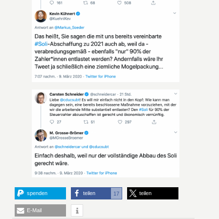
spenden
teilen
teilen
17
E-Mail