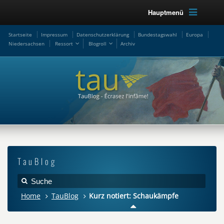
Hauptmenü
Startseite
Impressum
Datenschutzerklärung
Bundestagswahl
Europa
Niedersachsen
Ressort
Blogroll
Archiv
TauBlog
Home
TauBlog
Kurz notiert: Schaukämpfe