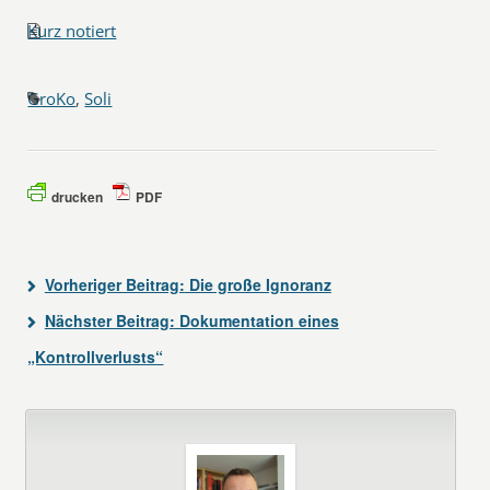
Kurz notiert
GroKo
,
Soli
drucken
PDF
Vorheriger Beitrag:
Die große Ignoranz
Nächster Beitrag:
Dokumentation eines
„Kontrollverlusts“