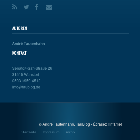
AUTOREN
André Tautenhahn
KONTAKT
Senator-Kraft-Straße 26
31515 Wunstorf
05031/959-4512
info@taublog.de
© André Tautenhahn, TauBlog - Écrasez l'infâme!
Startseite
Impressum
Archiv