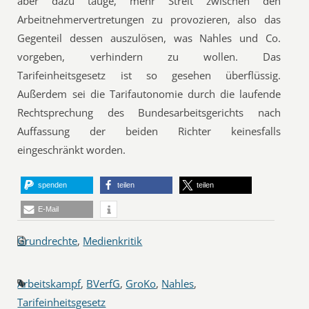
aber dazu tauge, mehr Streit zwischen den
Arbeitnehmervertretungen zu provozieren, also das
Gegenteil dessen auszulösen, was Nahles und Co.
vorgeben, verhindern zu wollen. Das
Tarifeinheitsgesetz ist so gesehen überflüssig.
Außerdem sei die Tarifautonomie durch die laufende
Rechtsprechung des Bundesarbeitsgerichts nach
Auffassung der beiden Richter keinesfalls
eingeschränkt worden.
spenden
teilen
teilen
E-Mail
Grundrechte
,
Medienkritik
Arbeitskampf
,
BVerfG
,
GroKo
,
Nahles
,
Tarifeinheitsgesetz