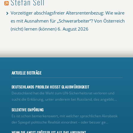
Stefan Sell
Vorzeitiger abschlagsfreier Altersrentenbezug: Wie wäre
es mit Ausnahmen für „Schwerarbeiter“? Von Österreich
(nicht) lernen (können)
6. August 2026
AKTUELLE BEITRÄGE
DEUTSCHLANDS PROBLEM HEISST GLAUBWÜRDIGKEIT
Deutschland hat die Wahl zum UN‑Sicherheitsrat verloren und
sucht die Erklärung, unter anderem bei Russland, das angeblic...
SELEKTIVE EMPÖRUNG
Es ist schon bemerkenswert, mit welcher sprachlichen Akrobatik
der Spiegel politische Realität einordnet – oder besser ge...
WENN DIE ANGST GRÖSSER IST ALS DAS ARGUMENT