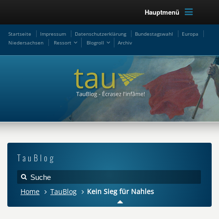
Hauptmenü
Startseite
Impressum
Datenschutzerklärung
Bundestagswahl
Europa
Niedersachsen
Ressort
Blogroll
Archiv
TauBlog
Home
TauBlog
Kein Sieg für Nahles