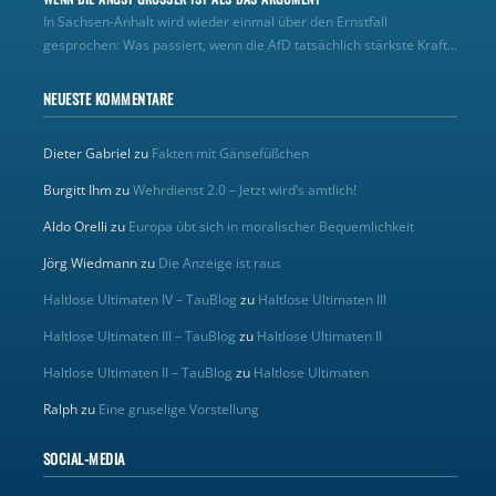
In Sachsen-Anhalt wird wieder einmal über den Ernstfall
gesprochen: Was passiert, wenn die AfD tatsächlich stärkste Kraft...
NEUESTE KOMMENTARE
Dieter Gabriel
zu
Fakten mit Gänsefüßchen
Burgitt Ihm
zu
Wehrdienst 2.0 – Jetzt wird’s amtlich!
Aldo Orelli
zu
Europa übt sich in moralischer Bequemlichkeit
Jörg Wiedmann
zu
Die Anzeige ist raus
Haltlose Ultimaten IV – TauBlog
zu
Haltlose Ultimaten III
Haltlose Ultimaten III – TauBlog
zu
Haltlose Ultimaten II
Haltlose Ultimaten II – TauBlog
zu
Haltlose Ultimaten
Ralph
zu
Eine gruselige Vorstellung
SOCIAL-MEDIA