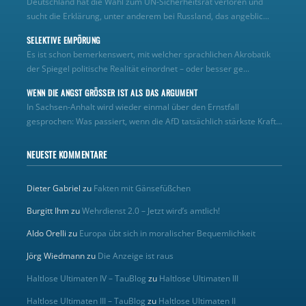
Deutschland hat die Wahl zum UN‑Sicherheitsrat verloren und
sucht die Erklärung, unter anderem bei Russland, das angeblic...
SELEKTIVE EMPÖRUNG
Es ist schon bemerkenswert, mit welcher sprachlichen Akrobatik
der Spiegel politische Realität einordnet – oder besser ge...
WENN DIE ANGST GRÖSSER IST ALS DAS ARGUMENT
In Sachsen-Anhalt wird wieder einmal über den Ernstfall
gesprochen: Was passiert, wenn die AfD tatsächlich stärkste Kraft...
NEUESTE KOMMENTARE
Dieter Gabriel
zu
Fakten mit Gänsefüßchen
Burgitt Ihm
zu
Wehrdienst 2.0 – Jetzt wird’s amtlich!
Aldo Orelli
zu
Europa übt sich in moralischer Bequemlichkeit
Jörg Wiedmann
zu
Die Anzeige ist raus
Haltlose Ultimaten IV – TauBlog
zu
Haltlose Ultimaten III
Haltlose Ultimaten III – TauBlog
zu
Haltlose Ultimaten II