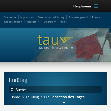
Hauptmenü
Startseite
Impressum
Datenschutzerklärung
Bundestagswahl
Europa
Niedersachsen
Ressort
Blogroll
Archiv
TauBlog
Home
TauBlog
Die Sensation des Tages