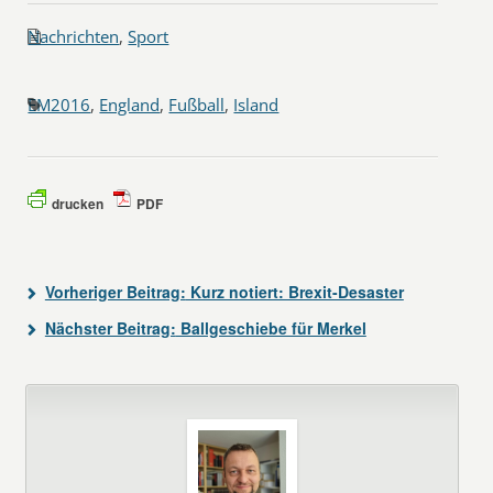
Nachrichten
,
Sport
EM2016
,
England
,
Fußball
,
Island
drucken
PDF
Vorheriger Beitrag:
Kurz notiert: Brexit-Desaster
Nächster Beitrag:
Ballgeschiebe für Merkel