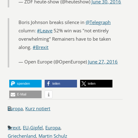
— ZDF heute-show (@heuteshow)
June 30, 2016
Boris Johnson breaks silence in
@Telegraph
column:
#Leave
52% win was "not entirely
overwhelming" Remainers have to be taken
along.
#Brexit
— Open Europe (@OpenEurope)
June 27, 2016
spenden
teilen
teilen
E-Mail
Europa
,
Kurz notiert
Brexit
,
EU-Gipfel
,
Europa
,
Griechenland
,
Martin Schulz