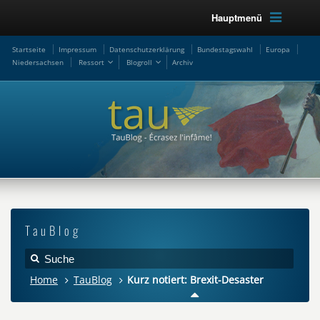
Hauptmenü
Startseite
Impressum
Datenschutzerklärung
Bundestagswahl
Europa
Niedersachsen
Ressort
Blogroll
Archiv
TauBlog
Home
TauBlog
Kurz notiert: Brexit-Desaster