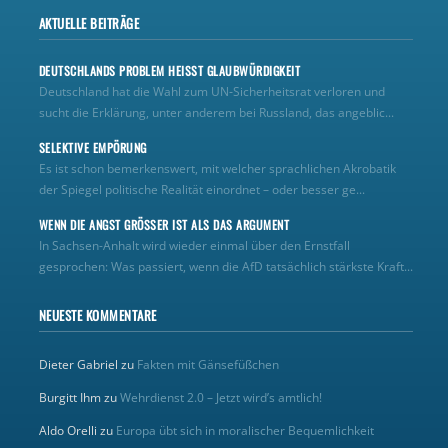
AKTUELLE BEITRÄGE
DEUTSCHLANDS PROBLEM HEISST GLAUBWÜRDIGKEIT
Deutschland hat die Wahl zum UN‑Sicherheitsrat verloren und
sucht die Erklärung, unter anderem bei Russland, das angeblic...
SELEKTIVE EMPÖRUNG
Es ist schon bemerkenswert, mit welcher sprachlichen Akrobatik
der Spiegel politische Realität einordnet – oder besser ge...
WENN DIE ANGST GRÖSSER IST ALS DAS ARGUMENT
In Sachsen-Anhalt wird wieder einmal über den Ernstfall
gesprochen: Was passiert, wenn die AfD tatsächlich stärkste Kraft...
NEUESTE KOMMENTARE
Dieter Gabriel
zu
Fakten mit Gänsefüßchen
Burgitt Ihm
zu
Wehrdienst 2.0 – Jetzt wird’s amtlich!
Aldo Orelli
zu
Europa übt sich in moralischer Bequemlichkeit