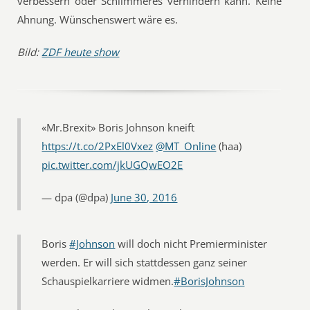
verbessern oder Schlimmeres verhindern kann. Keine
Ahnung. Wünschenswert wäre es.
Bild:
ZDF heute show
«Mr.Brexit» Boris Johnson kneift
https://t.co/2PxEl0Vxez
@MT_Online
(haa)
pic.twitter.com/jkUGQwEO2E
— dpa (@dpa)
June 30, 2016
Boris
#Johnson
will doch nicht Premierminister
werden. Er will sich stattdessen ganz seiner
Schauspielkarriere widmen.
#BorisJohnson