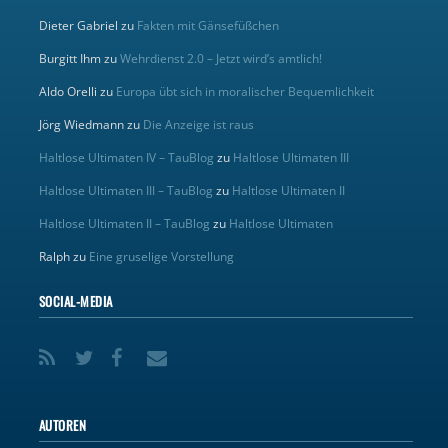
Dieter Gabriel
zu
Fakten mit Gänsefüßchen
Burgitt Ihm
zu
Wehrdienst 2.0 – Jetzt wird’s amtlich!
Aldo Orelli
zu
Europa übt sich in moralischer Bequemlichkeit
Jörg Wiedmann
zu
Die Anzeige ist raus
Haltlose Ultimaten IV – TauBlog
zu
Haltlose Ultimaten III
Haltlose Ultimaten III – TauBlog
zu
Haltlose Ultimaten II
Haltlose Ultimaten II – TauBlog
zu
Haltlose Ultimaten
Ralph
zu
Eine gruselige Vorstellung
SOCIAL-MEDIA
AUTOREN