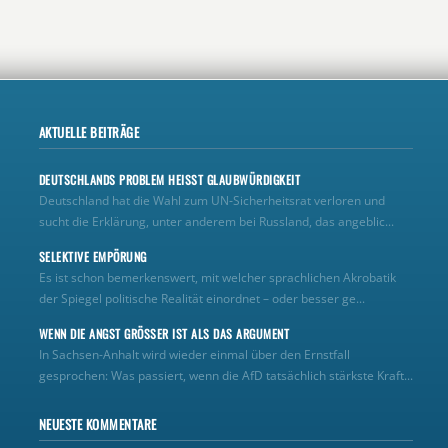
AKTUELLE BEITRÄGE
DEUTSCHLANDS PROBLEM HEISST GLAUBWÜRDIGKEIT
Deutschland hat die Wahl zum UN‑Sicherheitsrat verloren und
sucht die Erklärung, unter anderem bei Russland, das angeblic...
SELEKTIVE EMPÖRUNG
Es ist schon bemerkenswert, mit welcher sprachlichen Akrobatik
der Spiegel politische Realität einordnet – oder besser ge...
WENN DIE ANGST GRÖSSER IST ALS DAS ARGUMENT
In Sachsen-Anhalt wird wieder einmal über den Ernstfall
gesprochen: Was passiert, wenn die AfD tatsächlich stärkste Kraft...
NEUESTE KOMMENTARE