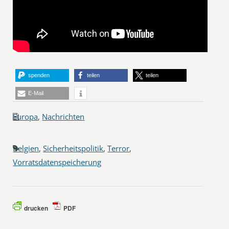
spenden
teilen
teilen
E-Mail
Europa
,
Nachrichten
Belgien
,
Sicherheitspolitik
,
Terror
,
Vorratsdatenspeicherung
drucken
PDF