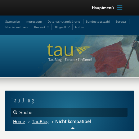
Hauptmenü
Startseite
Impressum
Datenschutzerklärung
Bundestagswahl
Europa
Niedersachsen
Ressort
Blogroll
Archiv
TauBlog
Home
TauBlog
Nicht kompatibel