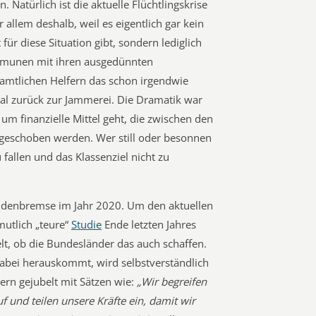
. Natürlich ist die aktuelle Flüchtlingskrise
allem deshalb, weil es eigentlich gar kein
ür diese Situation gibt, sondern lediglich
ommunen mit ihren ausgedünnten
amtlichen Helfern das schon irgendwie
al zurück zur Jammerei. Die Dramatik war
 um finanzielle Mittel geht, die zwischen den
 geschoben werden. Wer still oder besonnen
 fallen und das Klassenziel nicht zu
uldenbremse im Jahr 2020. Um den aktuellen
mutlich „teure“
Studie
Ende letzten Jahres
lt, ob die Bundesländer das auch schaffen.
abei herauskommt, wird selbstverständlich
rn gejubelt mit Sätzen wie:
„Wir begreifen
f und teilen unsere Kräfte ein, damit wir