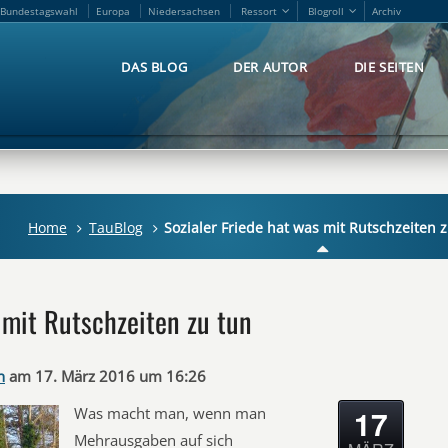
Bundestagswahl
Europa
Niedersachsen
Ressort
Blogroll
Archiv
Bundestagswahl
Europa
Niedersachsen
Ressort
Blogroll
Archiv
DAS BLOG
DER AUTOR
DIE SEITEN
DAS BLOG
DER AUTOR
DIE SEITEN
Home
TauBlog
Sozialer Friede hat was mit Rutschzeiten 
 mit Rutschzeiten zu tun
n
am 17. März 2016 um 16:26
17
Was macht man, wenn man
Mehrausgaben auf sich