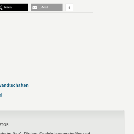
teilen
E-Mail
rwandtschaften
el
UTOR:
nhahn (tau), Diplom-Sozialwissenschaftler und