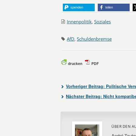
spenden
teilen
Innenpolitik
,
Soziales
AfD
,
Schuldenbremse
drucken
PDF
Vorheriger Beitrag:
Politische Ve
Nächster Beitrag:
Nicht kompatib
ÜBER DEN A
André Taute