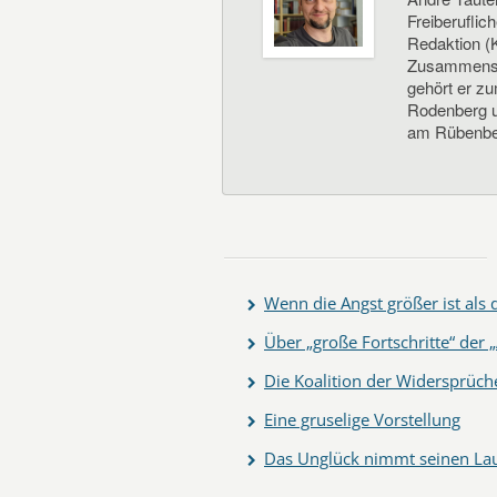
Freiberuflic
Redaktion (K
Zusammenste
gehört er z
Rodenberg un
am Rübenbe
Wenn die Angst größer ist als
Über „große Fortschritte“ de
Die Koalition der Widersprüch
Eine gruselige Vorstellung
Das Unglück nimmt seinen La