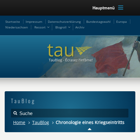
Hauptmenü
Startseite
Impressum
Datenschutzerklärung
Bundestagswahl
Europa
Niedersachsen
Ressort
Blogroll
Archiv
TauBlog
Home
TauBlog
Chronologie eines Kriegseintritts