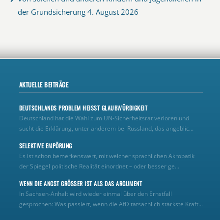
der Grundsicherung
4. August 2026
AKTUELLE BEITRÄGE
DEUTSCHLANDS PROBLEM HEISST GLAUBWÜRDIGKEIT
Deutschland hat die Wahl zum UN‑Sicherheitsrat verloren und
sucht die Erklärung, unter anderem bei Russland, das angeblic...
SELEKTIVE EMPÖRUNG
Es ist schon bemerkenswert, mit welcher sprachlichen Akrobatik
der Spiegel politische Realität einordnet – oder besser ge...
WENN DIE ANGST GRÖSSER IST ALS DAS ARGUMENT
In Sachsen-Anhalt wird wieder einmal über den Ernstfall
gesprochen: Was passiert, wenn die AfD tatsächlich stärkste Kraft...