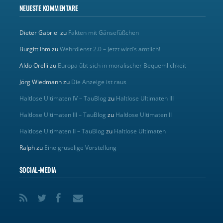
NEUESTE KOMMENTARE
Dieter Gabriel
zu
Fakten mit Gänsefüßchen
Burgitt Ihm
zu
Wehrdienst 2.0 – Jetzt wird’s amtlich!
Aldo Orelli
zu
Europa übt sich in moralischer Bequemlichkeit
Jörg Wiedmann
zu
Die Anzeige ist raus
Haltlose Ultimaten IV – TauBlog
zu
Haltlose Ultimaten III
Haltlose Ultimaten III – TauBlog
zu
Haltlose Ultimaten II
Haltlose Ultimaten II – TauBlog
zu
Haltlose Ultimaten
Ralph
zu
Eine gruselige Vorstellung
SOCIAL-MEDIA