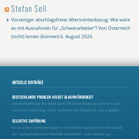
Stefan Sell
Vorzeitiger abschlagsfreier Altersrentenbezug: Wie wäre
es mit Ausnahmen für „Schwerarbeiter“? Von Österreich
(nicht) lernen (können)
6. August 2026
AKTUELLE BEITRÄGE
DEUTSCHLANDS PROBLEM HEISST GLAUBWÜRDIGKEIT
Deutschland hat die Wahl zum UN‑Sicherheitsrat verloren und
sucht die Erklärung, unter anderem bei Russland, das angeblic...
SELEKTIVE EMPÖRUNG
Es ist schon bemerkenswert, mit welcher sprachlichen Akrobatik
der Spiegel politische Realität einordnet – oder besser ge...