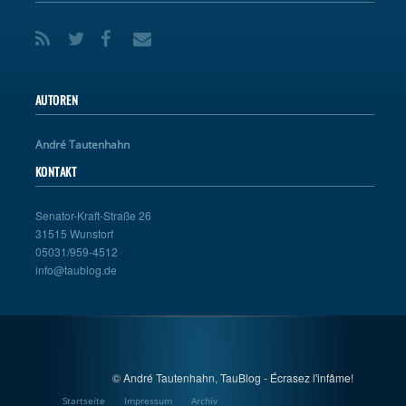
AUTOREN
André Tautenhahn
KONTAKT
Senator-Kraft-Straße 26
31515 Wunstorf
05031/959-4512
info@taublog.de
© André Tautenhahn, TauBlog - Écrasez l'infâme!
Startseite
Impressum
Archiv