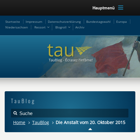
Hauptmenü
Startseite
Impressum
Datenschutzerklärung
Bundestagswahl
Europa
Niedersachsen
Ressort
Blogroll
Archiv
TauBlog
Home
TauBlog
Die Anstalt vom 20. Oktober 2015