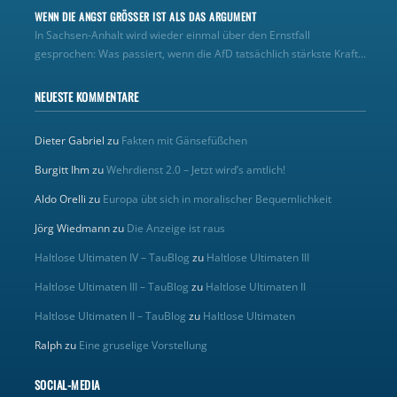
WENN DIE ANGST GRÖSSER IST ALS DAS ARGUMENT
In Sachsen-Anhalt wird wieder einmal über den Ernstfall
gesprochen: Was passiert, wenn die AfD tatsächlich stärkste Kraft...
NEUESTE KOMMENTARE
Dieter Gabriel
zu
Fakten mit Gänsefüßchen
Burgitt Ihm
zu
Wehrdienst 2.0 – Jetzt wird’s amtlich!
Aldo Orelli
zu
Europa übt sich in moralischer Bequemlichkeit
Jörg Wiedmann
zu
Die Anzeige ist raus
Haltlose Ultimaten IV – TauBlog
zu
Haltlose Ultimaten III
Haltlose Ultimaten III – TauBlog
zu
Haltlose Ultimaten II
Haltlose Ultimaten II – TauBlog
zu
Haltlose Ultimaten
Ralph
zu
Eine gruselige Vorstellung
SOCIAL-MEDIA