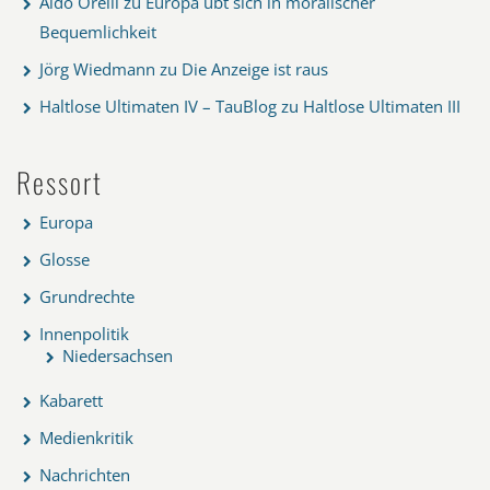
Aldo Orelli
zu
Europa übt sich in moralischer
Bequemlichkeit
Jörg Wiedmann
zu
Die Anzeige ist raus
Haltlose Ultimaten IV – TauBlog
zu
Haltlose Ultimaten III
Ressort
Europa
Glosse
Grundrechte
Innenpolitik
Niedersachsen
Kabarett
Medienkritik
Nachrichten