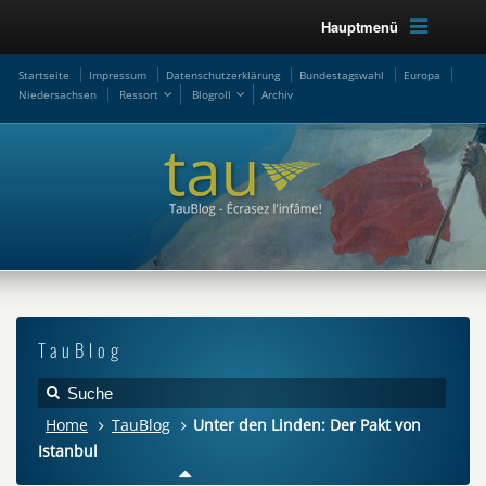
Hauptmenü
Startseite
Impressum
Datenschutzerklärung
Bundestagswahl
Europa
Niedersachsen
Ressort
Blogroll
Archiv
TauBlog
Home
TauBlog
Unter den Linden: Der Pakt von
Istanbul