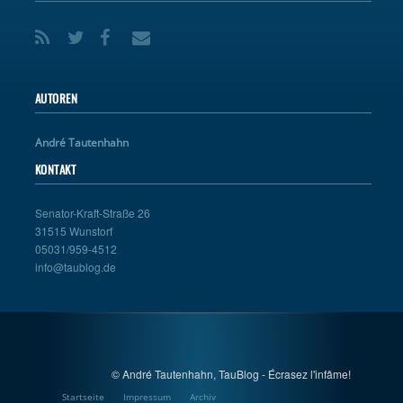
AUTOREN
André Tautenhahn
KONTAKT
Senator-Kraft-Straße 26
31515 Wunstorf
05031/959-4512
info@taublog.de
© André Tautenhahn, TauBlog - Écrasez l'infâme!
Startseite
Impressum
Archiv