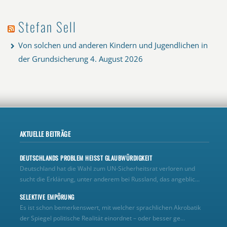
Stefan Sell
Von solchen und anderen Kindern und Jugendlichen in
der Grundsicherung
4. August 2026
AKTUELLE BEITRÄGE
DEUTSCHLANDS PROBLEM HEISST GLAUBWÜRDIGKEIT
Deutschland hat die Wahl zum UN‑Sicherheitsrat verloren und
sucht die Erklärung, unter anderem bei Russland, das angeblic...
SELEKTIVE EMPÖRUNG
Es ist schon bemerkenswert, mit welcher sprachlichen Akrobatik
der Spiegel politische Realität einordnet – oder besser ge...