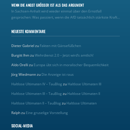
WENN DIE ANGST GRÖSSER IST ALS DAS ARGUMENT
In Sachsen-Anhalt wird wieder einmal über den Ernstfall
gesprochen: Was passiert, wenn die AfD tatsächlich stärkste Kraft...
NEUESTE KOMMENTARE
Dieter Gabriel
zu
Fakten mit Gänsefüßchen
Burgitt Ihm
zu
Wehrdienst 2.0 – Jetzt wird’s amtlich!
Aldo Orelli
zu
Europa übt sich in moralischer Bequemlichkeit
Jörg Wiedmann
zu
Die Anzeige ist raus
Haltlose Ultimaten IV – TauBlog
zu
Haltlose Ultimaten III
Haltlose Ultimaten III – TauBlog
zu
Haltlose Ultimaten II
Haltlose Ultimaten II – TauBlog
zu
Haltlose Ultimaten
Ralph
zu
Eine gruselige Vorstellung
SOCIAL-MEDIA