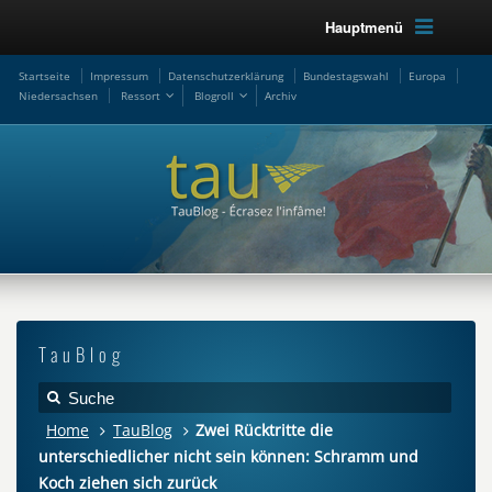
Hauptmenü
Startseite
Impressum
Datenschutzerklärung
Bundestagswahl
Europa
Niedersachsen
Ressort
Blogroll
Archiv
TauBlog
Home
TauBlog
Zwei Rücktritte die
unterschiedlicher nicht sein können: Schramm und
Koch ziehen sich zurück