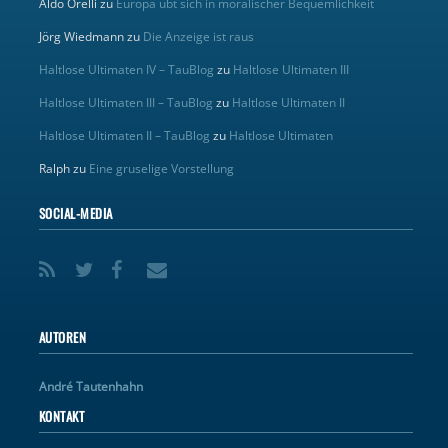
Aldo Orelli
zu
Europa übt sich in moralischer Bequemlichkeit
Jörg Wiedmann
zu
Die Anzeige ist raus
Haltlose Ultimaten IV – TauBlog
zu
Haltlose Ultimaten III
Haltlose Ultimaten III – TauBlog
zu
Haltlose Ultimaten II
Haltlose Ultimaten II – TauBlog
zu
Haltlose Ultimaten
Ralph
zu
Eine gruselige Vorstellung
SOCIAL-MEDIA
AUTOREN
André Tautenhahn
KONTAKT