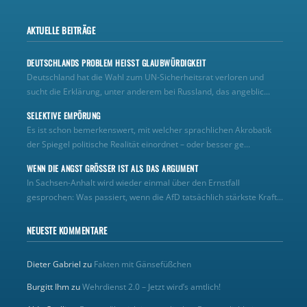
AKTUELLE BEITRÄGE
DEUTSCHLANDS PROBLEM HEISST GLAUBWÜRDIGKEIT
Deutschland hat die Wahl zum UN‑Sicherheitsrat verloren und
sucht die Erklärung, unter anderem bei Russland, das angeblic...
SELEKTIVE EMPÖRUNG
Es ist schon bemerkenswert, mit welcher sprachlichen Akrobatik
der Spiegel politische Realität einordnet – oder besser ge...
WENN DIE ANGST GRÖSSER IST ALS DAS ARGUMENT
In Sachsen-Anhalt wird wieder einmal über den Ernstfall
gesprochen: Was passiert, wenn die AfD tatsächlich stärkste Kraft...
NEUESTE KOMMENTARE
Dieter Gabriel
zu
Fakten mit Gänsefüßchen
Burgitt Ihm
zu
Wehrdienst 2.0 – Jetzt wird’s amtlich!