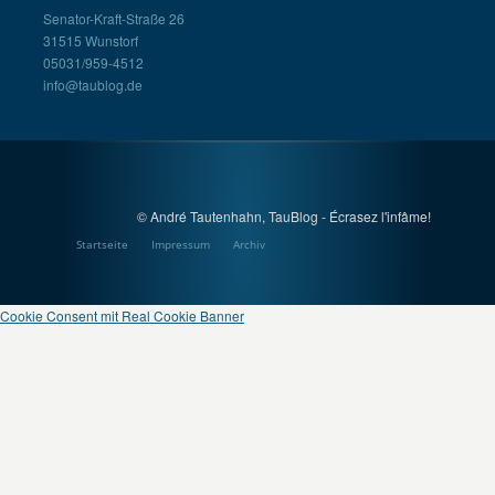
Senator-Kraft-Straße 26
31515 Wunstorf
05031/959-4512
info@taublog.de
© André Tautenhahn, TauBlog - Écrasez l'infâme!
Startseite
Impressum
Archiv
Cookie Consent mit Real Cookie Banner