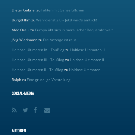
Dieter Gabriel
zu
Fakten mit Gänsefüßchen
Burgitt Ihm
zu
Wehrdienst 2.0 – Jetzt wird’s amtlich!
Aldo Orelli
zu
Europa übt sich in moralischer Bequemlichkeit
Jörg Wiedmann
zu
Die Anzeige ist raus
Haltlose Ultimaten IV – TauBlog
zu
Haltlose Ultimaten III
Haltlose Ultimaten III – TauBlog
zu
Haltlose Ultimaten II
Haltlose Ultimaten II – TauBlog
zu
Haltlose Ultimaten
Ralph
zu
Eine gruselige Vorstellung
SOCIAL-MEDIA
AUTOREN