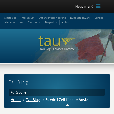
Hauptmenü
Startseite
Impressum
Datenschutzerklärung
Bundestagswahl
Europa
Niedersachsen
Ressort
Blogroll
Archiv
TauBlog
Home
TauBlog
Es wird Zeit für die Anstalt