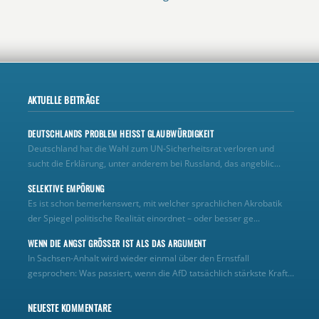
AKTUELLE BEITRÄGE
DEUTSCHLANDS PROBLEM HEISST GLAUBWÜRDIGKEIT
Deutschland hat die Wahl zum UN‑Sicherheitsrat verloren und
sucht die Erklärung, unter anderem bei Russland, das angeblic...
SELEKTIVE EMPÖRUNG
Es ist schon bemerkenswert, mit welcher sprachlichen Akrobatik
der Spiegel politische Realität einordnet – oder besser ge...
WENN DIE ANGST GRÖSSER IST ALS DAS ARGUMENT
In Sachsen-Anhalt wird wieder einmal über den Ernstfall
gesprochen: Was passiert, wenn die AfD tatsächlich stärkste Kraft...
NEUESTE KOMMENTARE